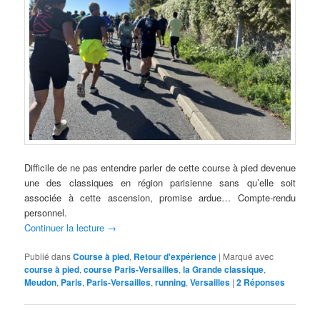
Difficile de ne pas entendre parler de cette course à pied devenue
une des classiques en région parisienne sans qu’elle soit
associée à cette ascension, promise ardue… Compte-rendu
personnel.
Continuer la lecture
→
Publié dans
Course à pied
,
Retour d'expérience
|
Marqué avec
course à pied
,
course Paris-Versailles
,
la Grande classique
,
Meudon
,
Paris
,
Paris-Versailles
,
running
,
Versailles
|
2
Réponses