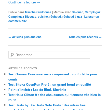
Continuer la lecture
→
Publié dans
Marche/randonnée
|
Marqué avec
Bivouac
,
Campingaz
,
Campingaz Bivouac
,
cuisine
,
réchaud
,
réchaud à gaz
|
Laisser un
commentaire
Navigation
←
Articles plus anciens
Articles plus récents
→
des
articles
R
e
c
h
ARTICLES RÉCENTS
e
Test Gowear Concurve veste coupe-vent : confortable pour
r
courir
c
Test Shokz OpenRun Pro 2 : un grand bond en qualité
h
Point d’intérêt : Lac de Bled, Slovénie
e
Test Hoka Clifton 9 : des chaussures qui tiennent très bien la
route
Test Beats by Dre Beats Solo Buds : des intras très