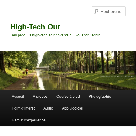
Aller
Aller
au
au
Rech
contenu
contenu
principal
secondaire
High-Tech Out
Des produits high-tech et innovants qui vous font sortir!
Menu
Accueil
A propos
Course à pied
Photographie
principal
Point d’intérêt
Audio
Appli/logiciel
Retour d’expérience