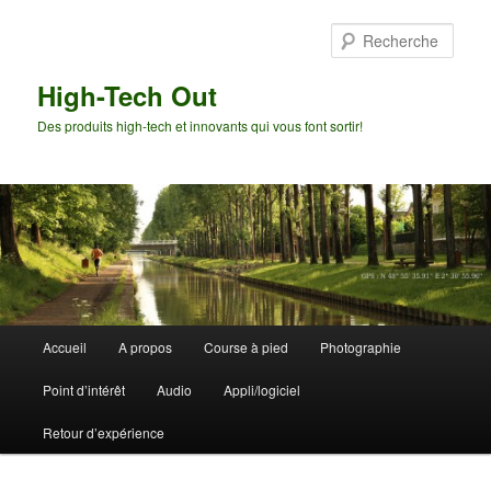
Aller
Aller
au
au
Rech
contenu
contenu
principal
secondaire
High-Tech Out
Des produits high-tech et innovants qui vous font sortir!
Menu
Accueil
A propos
Course à pied
Photographie
principal
Point d’intérêt
Audio
Appli/logiciel
Retour d’expérience