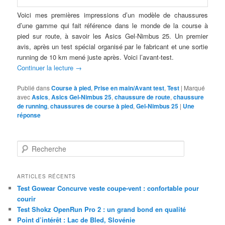
Voici mes premières impressions d’un modèle de chaussures
d’une gamme qui fait référence dans le monde de la course à
pied sur route, à savoir les Asics Gel-Nimbus 25. Un premier
avis, après un test spécial organisé par le fabricant et une sortie
running de 10 km mené juste après. Voici l’avant-test.
Continuer la lecture
→
Publié dans
Course à pied
,
Prise en main/Avant test
,
Test
|
Marqué
avec
Asics
,
Asics Gel-Nimbus 25
,
chaussure de route
,
chaussure
de running
,
chaussures de course à pied
,
Gel-Nimbus 25
|
Une
réponse
R
e
c
h
ARTICLES RÉCENTS
e
Test Gowear Concurve veste coupe-vent : confortable pour
r
courir
c
Test Shokz OpenRun Pro 2 : un grand bond en qualité
h
Point d’intérêt : Lac de Bled, Slovénie
e