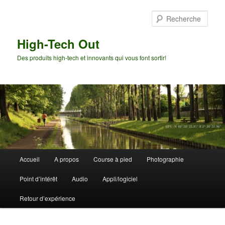
Aller
Aller
au
au
Rech
contenu
contenu
principal
secondaire
High-Tech Out
Des produits high-tech et innovants qui vous font sortir!
Menu
Accueil
A propos
Course à pied
Photographie
principal
Point d’intérêt
Audio
Appli/logiciel
Retour d’expérience