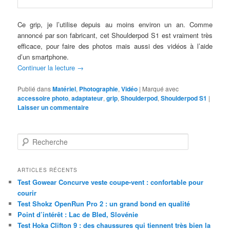
Ce grip, je l’utilise depuis au moins environ un an. Comme
annoncé par son fabricant, cet Shoulderpod S1 est vraiment très
efficace, pour faire des photos mais aussi des vidéos à l’aide
d’un smartphone.
Continuer la lecture
→
Publié dans
Matériel
,
Photographie
,
Vidéo
|
Marqué avec
accessoire photo
,
adaptateur
,
grip
,
Shoulderpod
,
Shoulderpod S1
|
Laisser un commentaire
R
e
c
h
ARTICLES RÉCENTS
e
Test Gowear Concurve veste coupe-vent : confortable pour
r
courir
c
Test Shokz OpenRun Pro 2 : un grand bond en qualité
h
Point d’intérêt : Lac de Bled, Slovénie
e
Test Hoka Clifton 9 : des chaussures qui tiennent très bien la