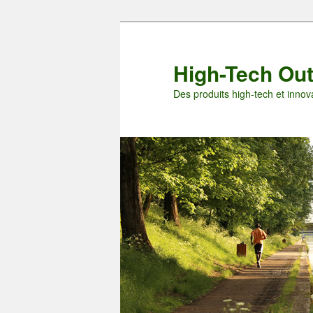
Aller
Aller
au
au
contenu
contenu
High-Tech Ou
principal
secondaire
Des produits high-tech et innova