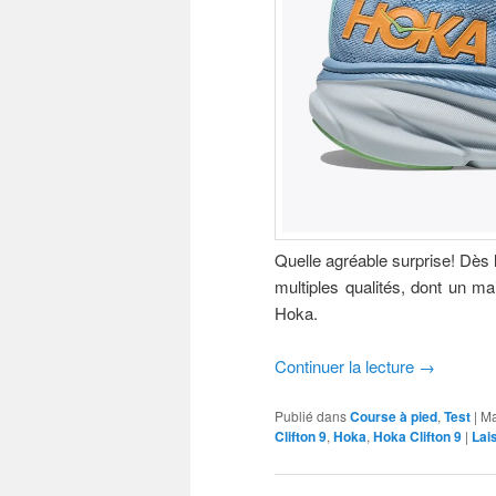
Quelle agréable surprise! Dès 
multiples qualités, dont un ma
Hoka.
Continuer la lecture
→
Publié dans
Course à pied
,
Test
|
Ma
Clifton 9
,
Hoka
,
Hoka Clifton 9
|
Lai