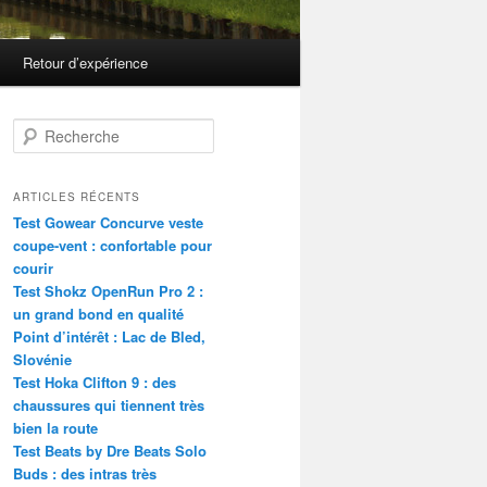
Retour d’expérience
R
e
c
h
ARTICLES RÉCENTS
e
Test Gowear Concurve veste
r
coupe-vent : confortable pour
c
courir
h
Test Shokz OpenRun Pro 2 :
e
un grand bond en qualité
Point d’intérêt : Lac de Bled,
Slovénie
Test Hoka Clifton 9 : des
chaussures qui tiennent très
bien la route
Test Beats by Dre Beats Solo
Buds : des intras très