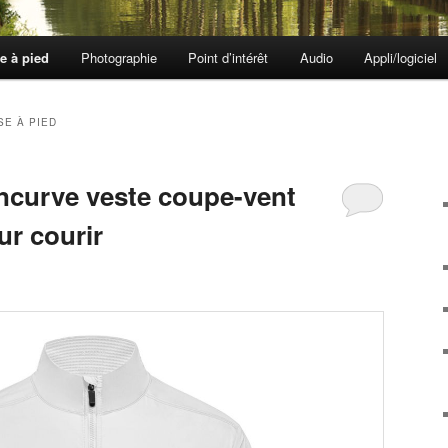
e à pied
Photographie
Point d’intérêt
Audio
Appli/logiciel
E À PIED
ncurve veste coupe-vent
ur courir