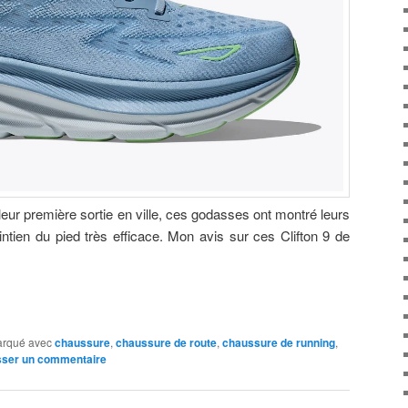
leur première sortie en ville, ces godasses ont montré leurs
intien du pied très efficace. Mon avis sur ces Clifton 9 de
rqué avec
chaussure
,
chaussure de route
,
chaussure de running
,
sser un commentaire