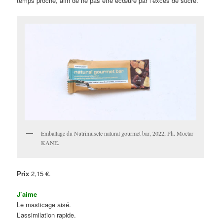
temps proche, afin de ne pas être écœuré par l’excès de sucre.
Emballage du Nutrimuscle natural gourmet bar, 2022, Ph. Moctar
KANE.
Prix
2,15 €.
J’aime
Le masticage aisé.
L’assimilation rapide.