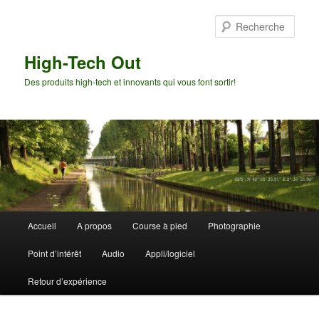
Aller
au
Rech
contenu
principal
High-Tech Out
Des produits high-tech et innovants qui vous font sortir!
Menu
Accueil
A propos
Course à pied
Photographie
principal
Point d’intérêt
Audio
Appli/logiciel
Retour d’expérience