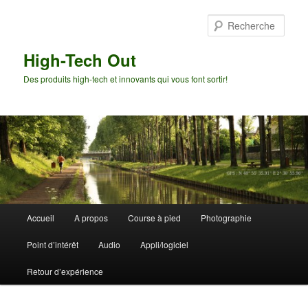
Aller
Aller
au
au
Rech
contenu
contenu
principal
secondaire
High-Tech Out
Des produits high-tech et innovants qui vous font sortir!
Menu
Accueil
A propos
Course à pied
Photographie
principal
Point d’intérêt
Audio
Appli/logiciel
Retour d’expérience