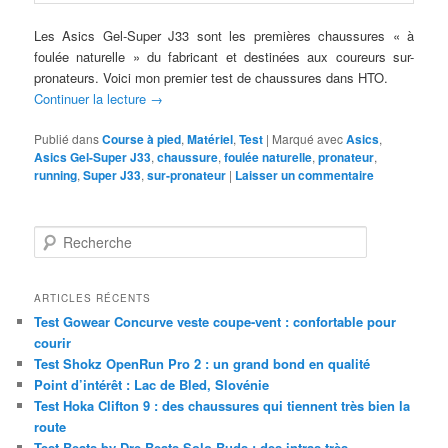
Les Asics Gel-Super J33 sont les premières chaussures « à
foulée naturelle » du fabricant et destinées aux coureurs sur-
pronateurs. Voici mon premier test de chaussures dans HTO.
Continuer la lecture
→
Publié dans
Course à pied
,
Matériel
,
Test
|
Marqué avec
Asics
,
Asics Gel-Super J33
,
chaussure
,
foulée naturelle
,
pronateur
,
running
,
Super J33
,
sur-pronateur
|
Laisser un commentaire
R
e
c
h
ARTICLES RÉCENTS
e
Test Gowear Concurve veste coupe-vent : confortable pour
r
courir
c
Test Shokz OpenRun Pro 2 : un grand bond en qualité
h
Point d’intérêt : Lac de Bled, Slovénie
e
Test Hoka Clifton 9 : des chaussures qui tiennent très bien la
route
Test Beats by Dre Beats Solo Buds : des intras très