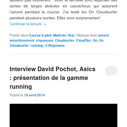
sortes de larges alvéoles en caoutchouc qui assurent
l’amorti pendant la course. J’ai testé les On Cloudsurfer
pendant plusieurs sorties. Elles sont surprenantes!
Continuer la lecture
→
Publié dans
Course à pied
,
Matériel
,
Test
|
Marqué avec
amorti
,
amortissement
,
chaussure
,
Cloudsurfer
,
CloudTec
,
On
,
On
Cloudsurfer
,
running
|
3
Réponses
Interview David Pochot, Asics
: présentation de la gamme
running
Publié le
18 avril 2014