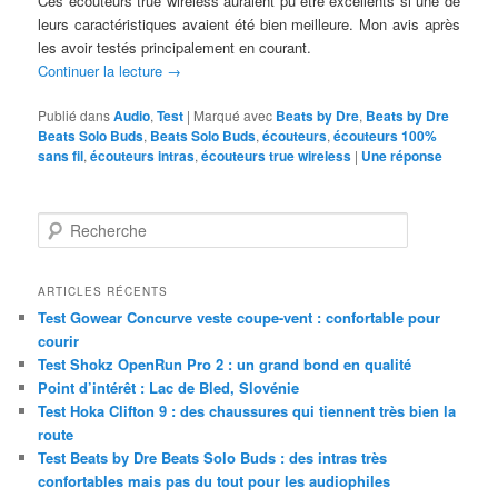
Ces écouteurs true wireless auraient pu être excellents si une de
leurs caractéristiques avaient été bien meilleure. Mon avis après
les avoir testés principalement en courant.
Continuer la lecture
→
Publié dans
Audio
,
Test
|
Marqué avec
Beats by Dre
,
Beats by Dre
Beats Solo Buds
,
Beats Solo Buds
,
écouteurs
,
écouteurs 100%
sans fil
,
écouteurs intras
,
écouteurs true wireless
|
Une
réponse
R
e
c
h
ARTICLES RÉCENTS
e
Test Gowear Concurve veste coupe-vent : confortable pour
r
courir
c
Test Shokz OpenRun Pro 2 : un grand bond en qualité
h
Point d’intérêt : Lac de Bled, Slovénie
e
Test Hoka Clifton 9 : des chaussures qui tiennent très bien la
route
Test Beats by Dre Beats Solo Buds : des intras très
confortables mais pas du tout pour les audiophiles