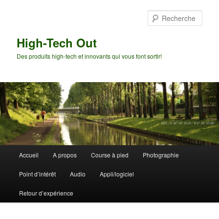
Aller
Aller
au
au
Rech
contenu
contenu
principal
secondaire
High-Tech Out
Des produits high-tech et innovants qui vous font sortir!
Menu
Accueil
A propos
Course à pied
Photographie
principal
Point d’intérêt
Audio
Appli/logiciel
Retour d’expérience