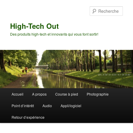
Aller
Aller
au
au
Rech
contenu
contenu
principal
secondaire
High-Tech Out
Des produits high-tech et innovants qui vous font sortir!
Menu
Accueil
A propos
Course à pied
Photographie
principal
Point d’intérêt
Audio
Appli/logiciel
Retour d’expérience