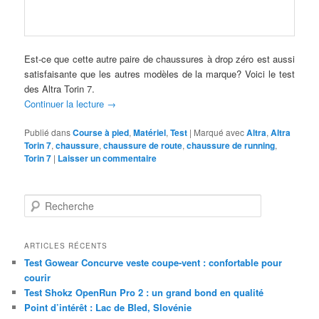
Est-ce que cette autre paire de chaussures à drop zéro est aussi
satisfaisante que les autres modèles de la marque? Voici le test
des Altra Torin 7.
Continuer la lecture
→
Publié dans
Course à pied
,
Matériel
,
Test
|
Marqué avec
Altra
,
Altra
Torin 7
,
chaussure
,
chaussure de route
,
chaussure de running
,
Torin 7
|
Laisser un commentaire
R
e
c
h
ARTICLES RÉCENTS
e
Test Gowear Concurve veste coupe-vent : confortable pour
r
courir
c
Test Shokz OpenRun Pro 2 : un grand bond en qualité
h
Point d’intérêt : Lac de Bled, Slovénie
e