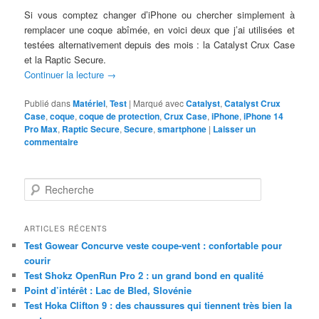
Si vous comptez changer d’iPhone ou chercher simplement à
remplacer une coque abîmée, en voici deux que j’ai utilisées et
testées alternativement depuis des mois : la Catalyst Crux Case
et la Raptic Secure.
Continuer la lecture
→
Publié dans
Matériel
,
Test
|
Marqué avec
Catalyst
,
Catalyst Crux
Case
,
coque
,
coque de protection
,
Crux Case
,
iPhone
,
iPhone 14
Pro Max
,
Raptic Secure
,
Secure
,
smartphone
|
Laisser un
commentaire
R
e
c
h
ARTICLES RÉCENTS
e
Test Gowear Concurve veste coupe-vent : confortable pour
r
courir
c
Test Shokz OpenRun Pro 2 : un grand bond en qualité
h
Point d’intérêt : Lac de Bled, Slovénie
e
Test Hoka Clifton 9 : des chaussures qui tiennent très bien la