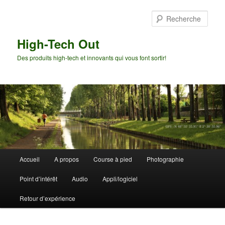
Aller
Aller
au
au
Rech
contenu
contenu
principal
secondaire
High-Tech Out
Des produits high-tech et innovants qui vous font sortir!
Menu
Accueil
A propos
Course à pied
Photographie
principal
Point d’intérêt
Audio
Appli/logiciel
Retour d’expérience