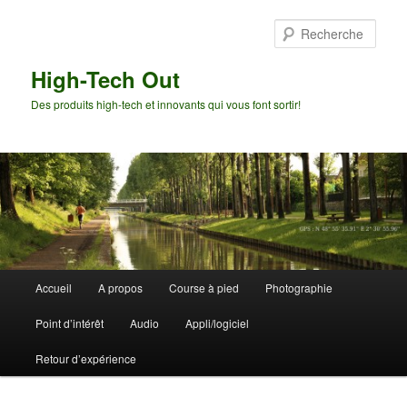
Aller
Aller
au
au
Rech
contenu
contenu
principal
secondaire
High-Tech Out
Des produits high-tech et innovants qui vous font sortir!
Menu
Accueil
A propos
Course à pied
Photographie
principal
Point d’intérêt
Audio
Appli/logiciel
Retour d’expérience