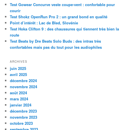
e
Test Gowear Concurve veste coupe-vent : confortable pour
r
courir
c
Test Shokz OpenRun Pro 2 : un grand bond en qualité
h
Point d’intérêt : Lac de Bled, Slovénie
e
Test Hoka Clifton 9 : des chaussures qui tiennent très bien la
route
Test Beats by Dre Beats Solo Buds : des intras très
confortables mais pas du tout pour les audiophiles
ARCHIVES
juin 2025
avril 2025
décembre 2024
novembre 2024
août 2024
mars 2024
janvier 2024
décembre 2023
novembre 2023
octobre 2023
septembre 2023