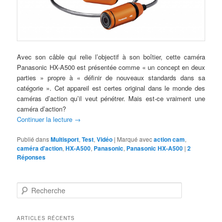
Avec son câble qui relie l’objectif à son boîtier, cette caméra
Panasonic HX-A500 est présentée comme « un concept en deux
parties » propre à « définir de nouveaux standards dans sa
catégorie ». Cet appareil est certes original dans le monde des
caméras d’action qu’il veut pénétrer. Mais est-ce vraiment une
caméra d’action?
Continuer la lecture
→
Publié dans
Multisport
,
Test
,
Vidéo
|
Marqué avec
action cam
,
caméra d'action
,
HX-A500
,
Panasonic
,
Panasonic HX-A500
|
2
Réponses
R
e
c
h
ARTICLES RÉCENTS