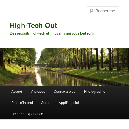
Aller
Aller
au
au
Rech
contenu
contenu
principal
secondaire
High-Tech Out
Des produits high-tech et innovants qui vous font sortir!
Menu
Accueil
A propos
Course à pied
Photographie
principal
Point d’intérêt
Audio
Appli/logiciel
Retour d’expérience