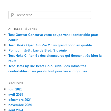
R
e
c
h
ARTICLES RÉCENTS
e
Test Gowear Concurve veste coupe-vent : confortable pour
r
courir
c
Test Shokz OpenRun Pro 2 : un grand bond en qualité
h
Point d’intérêt : Lac de Bled, Slovénie
e
Test Hoka Clifton 9 : des chaussures qui tiennent très bien la
route
Test Beats by Dre Beats Solo Buds : des intras très
confortables mais pas du tout pour les audiophiles
ARCHIVES
juin 2025
avril 2025
décembre 2024
novembre 2024
août 2024