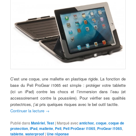
C’est une coque, une mallette en plastique rigide. La fonction de
base du Peli ProGear i1065 est simple : protéger votre tablette
(ici un iPad) contre les chocs et l’immersion dans l’eau (et
accessoirement contre la poussière). Pour vérifier ses qualités
protectrices, j’ai pris quelques risques avec le bel outil tactile.
Continuer la lecture
→
Publié dans
Matériel
,
Test
|
Marqué avec
antichoc
,
coque
,
coque de
protection
,
iPad
,
mallette
,
Peli
,
Peli ProGear i1065
,
ProGear i1065
,
tablette
,
waterproof
|
Une
réponse