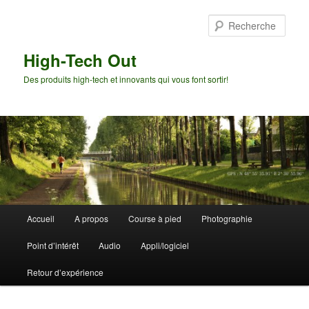
Aller
au
Rech
contenu
principal
High-Tech Out
Des produits high-tech et innovants qui vous font sortir!
Menu
Accueil
A propos
Course à pied
Photographie
principal
Point d’intérêt
Audio
Appli/logiciel
Retour d’expérience