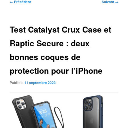
Navigation
←
Précédent
Suivant
→
des
articles
Test Catalyst Crux Case et
Raptic Secure : deux
bonnes coques de
protection pour l’iPhone
Publié le
11 septembre 2023