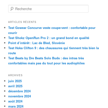
R
e
c
h
ARTICLES RÉCENTS
e
Test Gowear Concurve veste coupe-vent : confortable pour
r
courir
c
Test Shokz OpenRun Pro 2 : un grand bond en qualité
h
Point d’intérêt : Lac de Bled, Slovénie
e
Test Hoka Clifton 9 : des chaussures qui tiennent très bien la
route
Test Beats by Dre Beats Solo Buds : des intras très
confortables mais pas du tout pour les audiophiles
ARCHIVES
juin 2025
avril 2025
décembre 2024
novembre 2024
août 2024
mars 2024