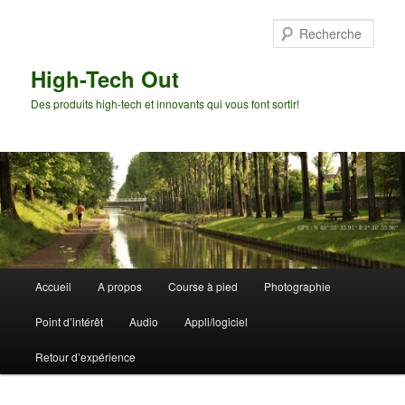
Aller
Aller
au
au
Rech
contenu
contenu
principal
secondaire
High-Tech Out
Des produits high-tech et innovants qui vous font sortir!
Menu
Accueil
A propos
Course à pied
Photographie
principal
Point d’intérêt
Audio
Appli/logiciel
Retour d’expérience