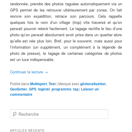
randonnée, prendre des photos taguées automatiquement via un
GPS permet de les retrouver ultérieurement par zones. On fait
revivre son expédition, retrace son parcours. Cela rappelle
quelques fois le nom d’un village (trop) vite traversé et qu’on
pensait pouvoir retenir facilement. Le tagage rectifie le lieu d’une
photo qu’on pensait absolument avoir prise dans un quartier alors
qu’elle est née plus loin. Bref, pour le souvenir, mais aussi pour
l’information (un supplément, un complément à la légende de
photo de presse), le tagage de certaines catégories de photos
est un luxe indispensable.
Continuer la lecture
→
Publié dans
Multisport
,
Test
|
Marqué avec
géolocalisation
,
GeoSetter
,
GPS
,
logiciel
,
programme
,
tag
|
Laisser un
commentaire
R
e
c
h
ARTICLES RÉCENTS