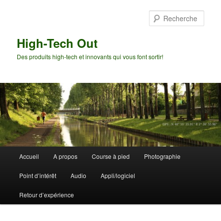
Aller
Aller
au
au
Rech
contenu
contenu
principal
secondaire
High-Tech Out
Des produits high-tech et innovants qui vous font sortir!
Menu
Accueil
A propos
Course à pied
Photographie
principal
Point d’intérêt
Audio
Appli/logiciel
Retour d’expérience