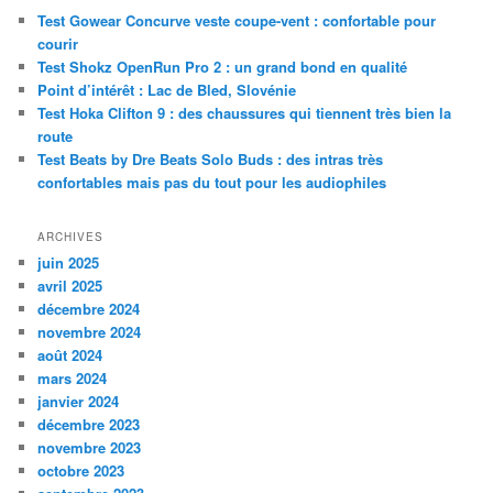
e
Test Gowear Concurve veste coupe-vent : confortable pour
r
courir
c
Test Shokz OpenRun Pro 2 : un grand bond en qualité
h
Point d’intérêt : Lac de Bled, Slovénie
e
Test Hoka Clifton 9 : des chaussures qui tiennent très bien la
route
Test Beats by Dre Beats Solo Buds : des intras très
confortables mais pas du tout pour les audiophiles
ARCHIVES
juin 2025
avril 2025
décembre 2024
novembre 2024
août 2024
mars 2024
janvier 2024
décembre 2023
novembre 2023
octobre 2023