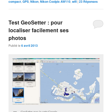
compact
,
GPS
,
Nikon
,
Nikon Coolpix AW110
,
wifi
|
23
Réponses
Test GeoSetter : pour
localiser facilement ses
photos
Publié le
6 avril 2013
GeoSetter avec la carte Google.