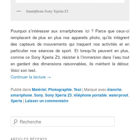
Smartphone Sony Xperia Z3
Pourquoi s’intéresser aux smartphones ici ? Parce que ceux-ci
remplacent de plus en plus nos appareils photo, qu’ils intègrent
des capteurs de mouvements qui traquent nos activités et en
particulier nos séances de sport. Et lorsqu’ils peuvent en plus,
comme ce Sony Xperia Z3, résister à l’immersion dans l’eau tout
en gardant des dimensions raisonnables, ils méritent le détour.
Voici son test.
Continuer la lecture
→
Publié dans
Matériel
,
Photographie
,
Test
|
Marqué avec
étanche
,
smartphone
,
Sony
,
Sony Xperia Z3
,
téléphone portable
,
waterproof
,
Xperia
|
Laisser un commentaire
R
e
c
h
ARTICLES RÉCENTS