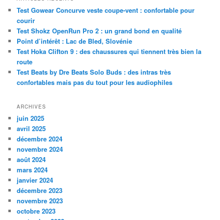
e
Test Gowear Concurve veste coupe-vent : confortable pour
r
courir
c
Test Shokz OpenRun Pro 2 : un grand bond en qualité
h
Point d’intérêt : Lac de Bled, Slovénie
e
Test Hoka Clifton 9 : des chaussures qui tiennent très bien la
route
Test Beats by Dre Beats Solo Buds : des intras très
confortables mais pas du tout pour les audiophiles
ARCHIVES
juin 2025
avril 2025
décembre 2024
novembre 2024
août 2024
mars 2024
janvier 2024
décembre 2023
novembre 2023
octobre 2023