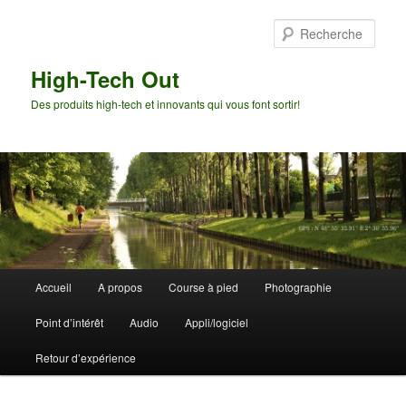
Aller
Aller
au
au
Rech
contenu
contenu
principal
secondaire
High-Tech Out
Des produits high-tech et innovants qui vous font sortir!
Menu
Accueil
A propos
Course à pied
Photographie
principal
Point d’intérêt
Audio
Appli/logiciel
Retour d’expérience