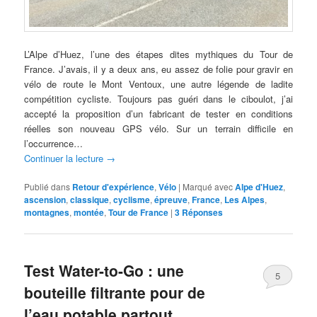
L’Alpe d’Huez, l’une des étapes dites mythiques du Tour de
France. J’avais, il y a deux ans, eu assez de folie pour gravir en
vélo de route le Mont Ventoux, une autre légende de ladite
compétition cycliste. Toujours pas guéri dans le ciboulot, j’ai
accepté la proposition d’un fabricant de tester en conditions
réelles son nouveau GPS vélo. Sur un terrain difficile en
l’occurrence…
Continuer la lecture
→
Publié dans
Retour d'expérience
,
Vélo
|
Marqué avec
Alpe d'Huez
,
ascension
,
classique
,
cyclisme
,
épreuve
,
France
,
Les Alpes
,
montagnes
,
montée
,
Tour de France
|
3
Réponses
Test Water-to-Go : une
5
bouteille filtrante pour de
l’eau potable partout