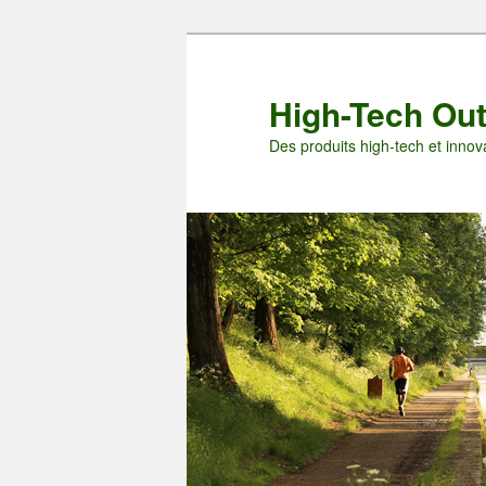
Aller
Aller
au
au
contenu
contenu
High-Tech Ou
principal
secondaire
Des produits high-tech et innova