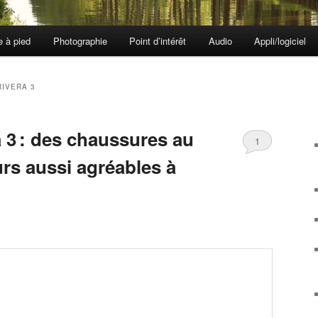
e à pied
Photographie
Point d’intérêt
Audio
Appli/logiciel
RIVERA 3
a 3 : des chaussures au
1
rs aussi agréables à