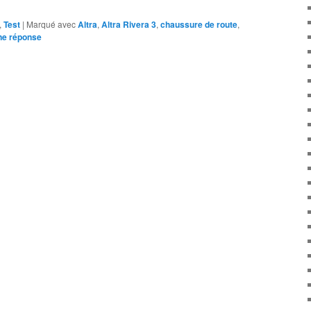
,
Test
|
Marqué avec
Altra
,
Altra Rivera 3
,
chaussure de route
,
ne
réponse