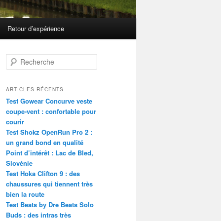
Retour d’expérience
R
e
c
h
ARTICLES RÉCENTS
e
Test Gowear Concurve veste
r
coupe-vent : confortable pour
c
courir
h
Test Shokz OpenRun Pro 2 :
e
un grand bond en qualité
Point d’intérêt : Lac de Bled,
Slovénie
Test Hoka Clifton 9 : des
chaussures qui tiennent très
bien la route
Test Beats by Dre Beats Solo
Buds : des intras très