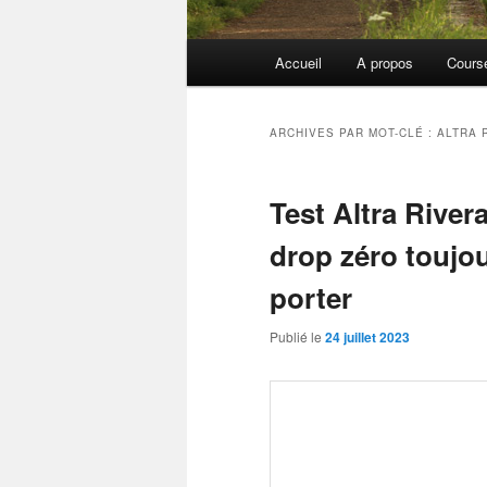
Menu
Accueil
A propos
Cours
principal
ARCHIVES PAR MOT-CLÉ :
ALTRA 
Test Altra River
drop zéro toujou
porter
Publié le
24 juillet 2023