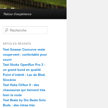
Retour d’expérience
R
e
c
h
ARTICLES RÉCENTS
e
Test Gowear Concurve veste
r
coupe-vent : confortable pour
c
courir
h
Test Shokz OpenRun Pro 2 :
e
un grand bond en qualité
Point d’intérêt : Lac de Bled,
Slovénie
Test Hoka Clifton 9 : des
chaussures qui tiennent très
bien la route
Test Beats by Dre Beats Solo
Buds : des intras très