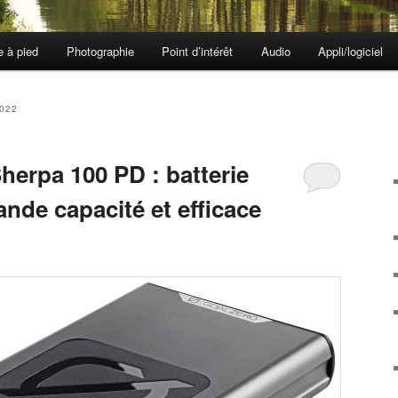
e à pied
Photographie
Point d’intérêt
Audio
Appli/logiciel
022
herpa 100 PD : batterie
nde capacité et efficace