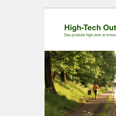
Aller
Aller
au
au
contenu
contenu
High-Tech Ou
principal
secondaire
Des produits high-tech et innova