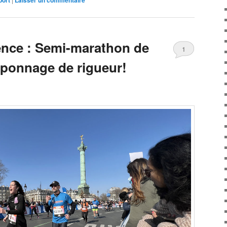
port
Laisser un commentaire
ence : Semi-marathon de
1
mponnage de rigueur!