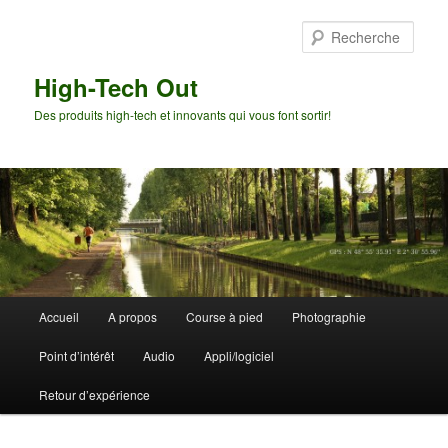
Aller
Aller
au
au
Rech
contenu
contenu
principal
secondaire
High-Tech Out
Des produits high-tech et innovants qui vous font sortir!
Menu
Accueil
A propos
Course à pied
Photographie
principal
Point d’intérêt
Audio
Appli/logiciel
Retour d’expérience