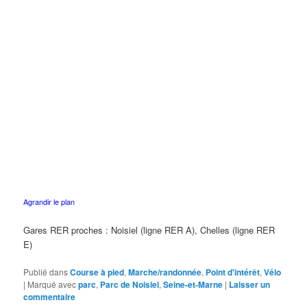
Agrandir le plan
Gares RER proches : Noisiel (ligne RER A), Chelles (ligne RER
E)
Publié dans
Course à pied
,
Marche/randonnée
,
Point d'intérêt
,
Vélo
|
Marqué avec
parc
,
Parc de Noisiel
,
Seine-et-Marne
|
Laisser un
commentaire