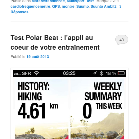
Publié dans
Marche/randonnée
,
Multisport
,
Test
|
Marqué avec
cardiofréquencemètre
,
GPS
,
montre
,
Suunto
,
Suunto Ambit2
|
3
Réponses
Test Polar Beat : l’appli au
43
coeur de votre entraînement
Publié le
19 août 2013