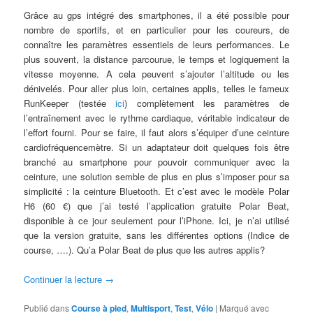
Grâce au gps intégré des smartphones, il a été possible pour
nombre de sportifs, et en particulier pour les coureurs, de
connaître les paramètres essentiels de leurs performances. Le
plus souvent, la distance parcourue, le temps et logiquement la
vitesse moyenne. A cela peuvent s’ajouter l’altitude ou les
dénivelés. Pour aller plus loin, certaines applis, telles le fameux
RunKeeper (testée
ici
) complètement les paramètres de
l’entraînement avec le rythme cardiaque, véritable indicateur de
l’effort fourni. Pour se faire, il faut alors s’équiper d’une ceinture
cardiofréquencemètre. Si un adaptateur doit quelques fois être
branché au smartphone pour pouvoir communiquer avec la
ceinture, une solution semble de plus en plus s’imposer pour sa
simplicité : la ceinture Bluetooth. Et c’est avec le modèle Polar
H6 (60 €) que j’ai testé l’application gratuite Polar Beat,
disponible à ce jour seulement pour l’iPhone. Ici, je n’ai utilisé
que la version gratuite, sans les différentes options (Indice de
course, ….). Qu’a Polar Beat de plus que les autres applis?
Continuer la lecture
→
Publié dans
Course à pied
,
Multisport
,
Test
,
Vélo
|
Marqué avec