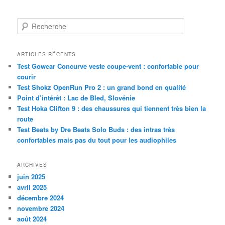
R
e
c
h
ARTICLES RÉCENTS
e
Test Gowear Concurve veste coupe-vent : confortable pour
r
courir
c
Test Shokz OpenRun Pro 2 : un grand bond en qualité
h
Point d’intérêt : Lac de Bled, Slovénie
e
Test Hoka Clifton 9 : des chaussures qui tiennent très bien la
route
Test Beats by Dre Beats Solo Buds : des intras très
confortables mais pas du tout pour les audiophiles
ARCHIVES
juin 2025
avril 2025
décembre 2024
novembre 2024
août 2024