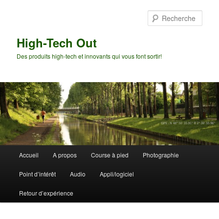
Aller
Aller
au
au
Rech
contenu
contenu
principal
secondaire
High-Tech Out
Des produits high-tech et innovants qui vous font sortir!
Menu
Accueil
A propos
Course à pied
Photographie
principal
Point d’intérêt
Audio
Appli/logiciel
Retour d’expérience