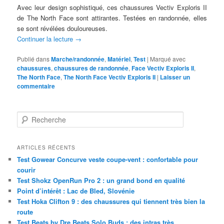
Avec leur design sophistiqué, ces chaussures Vectiv Exploris II
de The North Face sont attirantes. Testées en randonnée, elles
se sont révélées douloureuses.
Continuer la lecture
→
Publié dans
Marche/randonnée
,
Matériel
,
Test
|
Marqué avec
chaussures
,
chaussures de randonnée
,
Face Vectiv Exploris II
,
The North Face
,
The North Face Vectiv Exploris II
|
Laisser un
commentaire
R
e
c
h
ARTICLES RÉCENTS
e
Test Gowear Concurve veste coupe-vent : confortable pour
r
courir
c
Test Shokz OpenRun Pro 2 : un grand bond en qualité
h
Point d’intérêt : Lac de Bled, Slovénie
e
Test Hoka Clifton 9 : des chaussures qui tiennent très bien la
route
Test Beats by Dre Beats Solo Buds : des intras très