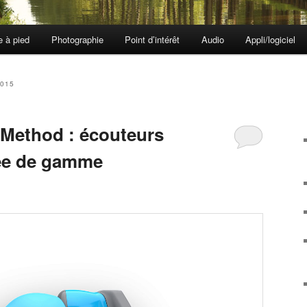
e à pied
Photographie
Point d’intérêt
Audio
Appli/logiciel
2015
 Method : écouteurs
rée de gamme