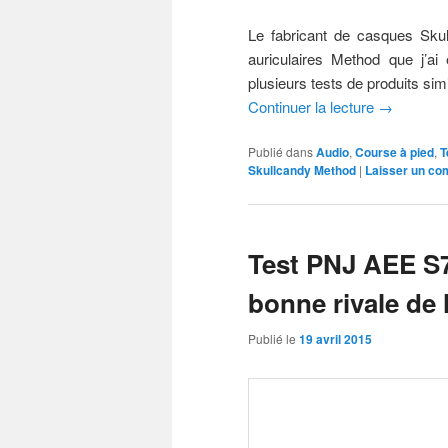
Le fabricant de casques Skul
auriculaires Method que j’ai
plusieurs tests de produits simi
Continuer la lecture
→
Publié dans
Audio
,
Course à pied
,
T
Skullcandy Method
|
Laisser un co
Test PNJ AEE S7
bonne rivale de
Publié le
19 avril 2015