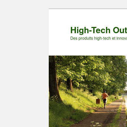
Aller
Aller
au
au
contenu
contenu
High-Tech Ou
principal
secondaire
Des produits high-tech et innova