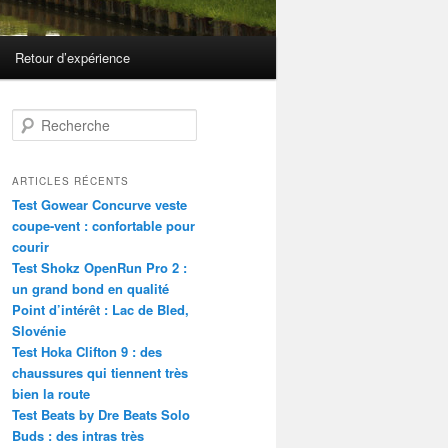
Retour d’expérience
R
e
c
h
ARTICLES RÉCENTS
e
Test Gowear Concurve veste
r
coupe-vent : confortable pour
c
courir
h
Test Shokz OpenRun Pro 2 :
e
un grand bond en qualité
Point d’intérêt : Lac de Bled,
Slovénie
Test Hoka Clifton 9 : des
chaussures qui tiennent très
bien la route
Test Beats by Dre Beats Solo
Buds : des intras très