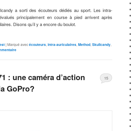
lcandy a sorti des écouteurs dédiés au sport. Les intra-
 évalués principalement en course à pied arrivent après
laires. Disons qu’il y a encore du boulot.
est
|
Marqué avec
écouteurs
,
intra-auriculaires
,
Method
,
Skullcandy
,
mmentaire
1 : une caméra d’action
15
 la GoPro?