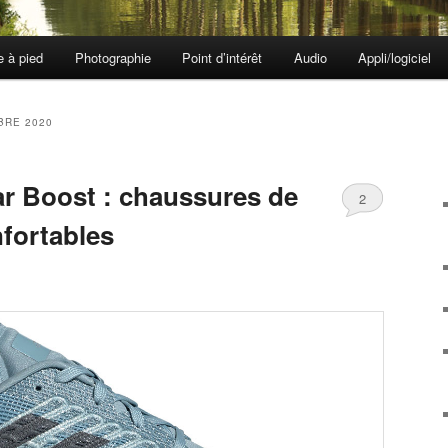
e à pied
Photographie
Point d’intérêt
Audio
Appli/logiciel
BRE 2020
ar Boost : chaussures de
2
nfortables