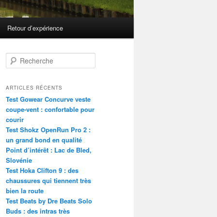
Retour d’expérience
R
e
c
h
ARTICLES RÉCENTS
e
Test Gowear Concurve veste
r
coupe-vent : confortable pour
c
courir
h
Test Shokz OpenRun Pro 2 :
e
un grand bond en qualité
Point d’intérêt : Lac de Bled,
Slovénie
Test Hoka Clifton 9 : des
chaussures qui tiennent très
bien la route
Test Beats by Dre Beats Solo
Buds : des intras très