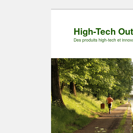
Aller
Aller
au
au
contenu
contenu
High-Tech Ou
principal
secondaire
Des produits high-tech et innova