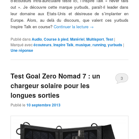
d’écouteurs intra-auriculaire testé ici, l’Inspire Talk « never falls
out ». Je découvre cette marque yurbuds, paraît-il leader dans
leur domaine aux Etats-Unis et désireuse de s’implanter en
Europe. Alors, au delà du discours, que valent ces yurbuds
Inspire Talk en course?
Continuer la lecture
→
Publié dans
Audio
,
Course à pied
,
Matériel
,
Multisport
,
Test
|
Marqué avec
écouteurs
,
Inspire Talk
,
musique
,
running
,
yurbuds
|
Une
réponse
Test Goal Zero Nomad 7 : un
3
chargeur solaire pour les
longues sorties
Publié le
10 septembre 2013