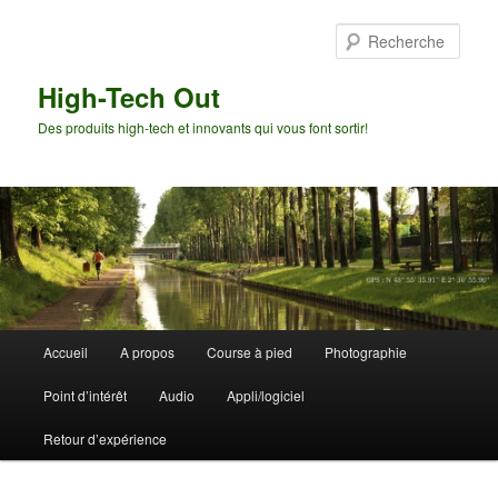
Aller
Aller
au
au
Rech
contenu
contenu
principal
secondaire
High-Tech Out
Des produits high-tech et innovants qui vous font sortir!
Menu
Accueil
A propos
Course à pied
Photographie
principal
Point d’intérêt
Audio
Appli/logiciel
Retour d’expérience