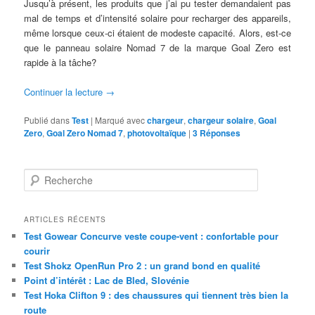
Jusqu’à présent, les produits que j’ai pu tester demandaient pas
mal de temps et d’intensité solaire pour recharger des appareils,
même lorsque ceux-ci étaient de modeste capacité. Alors, est-ce
que le panneau solaire Nomad 7 de la marque Goal Zero est
rapide à la tâche?
Continuer la lecture
→
Publié dans
Test
|
Marqué avec
chargeur
,
chargeur solaire
,
Goal
Zero
,
Goal Zero Nomad 7
,
photovoltaïque
|
3
Réponses
R
e
c
h
ARTICLES RÉCENTS
e
Test Gowear Concurve veste coupe-vent : confortable pour
r
courir
c
Test Shokz OpenRun Pro 2 : un grand bond en qualité
h
Point d’intérêt : Lac de Bled, Slovénie
e
Test Hoka Clifton 9 : des chaussures qui tiennent très bien la
route