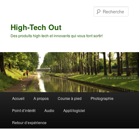
Aller
Aller
au
au
Rech
contenu
contenu
principal
secondaire
High-Tech Out
Des produits high-tech et innovants qui vous font sortir!
Menu
Accueil
A propos
Course à pied
Photographie
principal
Point d’intérêt
Audio
Appli/logiciel
Retour d’expérience