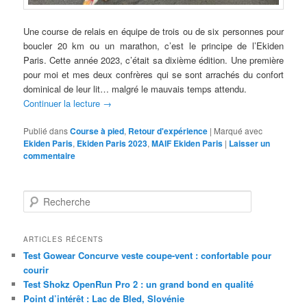
Une course de relais en équipe de trois ou de six personnes pour
boucler 20 km ou un marathon, c’est le principe de l’Ekiden
Paris. Cette année 2023, c’était sa dixième édition. Une première
pour moi et mes deux confrères qui se sont arrachés du confort
dominical de leur lit… malgré le mauvais temps attendu.
Continuer la lecture
→
Publié dans
Course à pied
,
Retour d'expérience
|
Marqué avec
Ekiden Paris
,
Ekiden Paris 2023
,
MAIF Ekiden Paris
|
Laisser un
commentaire
R
e
c
h
ARTICLES RÉCENTS
e
Test Gowear Concurve veste coupe-vent : confortable pour
r
courir
c
Test Shokz OpenRun Pro 2 : un grand bond en qualité
h
Point d’intérêt : Lac de Bled, Slovénie
e