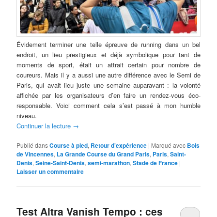
Évidement terminer une telle épreuve de running dans un bel
endroit, un lieu prestigieux et déjà symbolique pour tant de
moments de sport, était un attrait certain pour nombre de
coureurs. Mais il y a aussi une autre différence avec le Semi de
Paris, qui avait lieu juste une semaine auparavant : la volonté
affichée par les organisateurs d’en faire un rendez-vous éco-
responsable. Voici comment cela s’est passé à mon humble
niveau.
Continuer la lecture
→
Publié dans
Course à pied
,
Retour d'expérience
|
Marqué avec
Bois
de Vincennes
,
La Grande Course du Grand Paris
,
Paris
,
Saint-
Denis
,
Seine-Saint-Denis
,
semi-marathon
,
Stade de France
|
Laisser un commentaire
Test Altra Vanish Tempo : ces