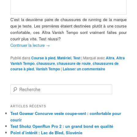
C’est la deuxième paire de chaussures de running de la marque
que je teste. Les premières étaient destinées plutôt à une course
confortable, ces Altra Vanish Tempo sont vraiment faites pour
courir plus vite. Test réussi?
Continuer la lecture
→
Publié dans
Course à pied
,
Matériel
,
Test
|
Marqué avec
Altra
,
Altra
Vanish Tempo
,
chaussure
,
chaussure de route
,
chaussures de
course à pied
,
Vanish Tempo
|
Laisser un commentaire
R
e
c
h
ARTICLES RÉCENTS
e
Test Gowear Concurve veste coupe-vent : confortable pour
r
courir
c
Test Shokz OpenRun Pro 2 : un grand bond en qualité
h
Point d’intérêt : Lac de Bled, Slovénie
e