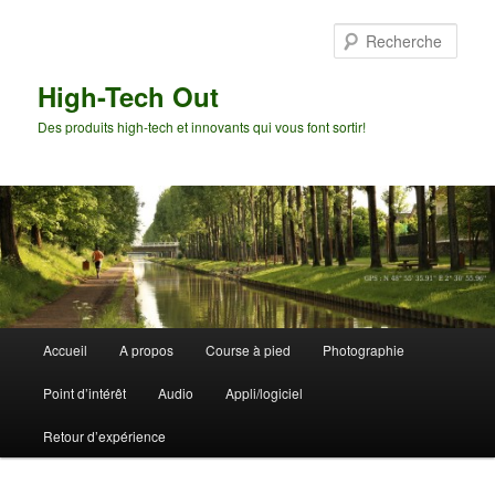
Aller
Aller
au
au
Rech
contenu
contenu
principal
secondaire
High-Tech Out
Des produits high-tech et innovants qui vous font sortir!
Menu
Accueil
A propos
Course à pied
Photographie
principal
Point d’intérêt
Audio
Appli/logiciel
Retour d’expérience