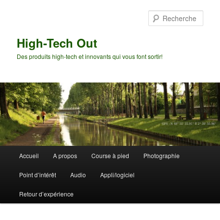
Aller
Aller
au
au
Rech
contenu
contenu
principal
secondaire
High-Tech Out
Des produits high-tech et innovants qui vous font sortir!
Menu
Accueil
A propos
Course à pied
Photographie
principal
Point d’intérêt
Audio
Appli/logiciel
Retour d’expérience