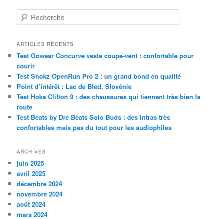
R
e
c
h
ARTICLES RÉCENTS
e
Test Gowear Concurve veste coupe-vent : confortable pour
r
courir
c
Test Shokz OpenRun Pro 2 : un grand bond en qualité
h
Point d’intérêt : Lac de Bled, Slovénie
e
Test Hoka Clifton 9 : des chaussures qui tiennent très bien la
route
Test Beats by Dre Beats Solo Buds : des intras très
confortables mais pas du tout pour les audiophiles
ARCHIVES
juin 2025
avril 2025
décembre 2024
novembre 2024
août 2024
mars 2024