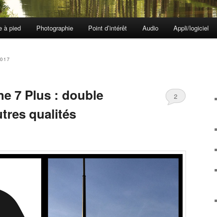
e à pied
Photographie
Point d’intérêt
Audio
Appli/logiciel
2017
ne 7 Plus : double
2
utres qualités