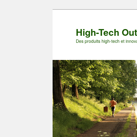
Aller
Aller
au
au
contenu
contenu
High-Tech Ou
principal
secondaire
Des produits high-tech et innova