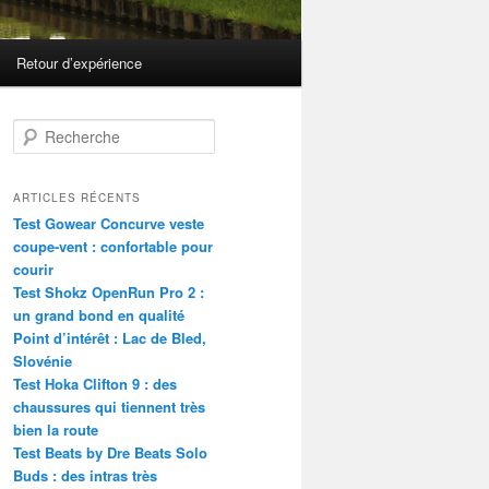
Retour d’expérience
R
e
c
h
ARTICLES RÉCENTS
e
Test Gowear Concurve veste
r
coupe-vent : confortable pour
c
courir
h
Test Shokz OpenRun Pro 2 :
e
un grand bond en qualité
Point d’intérêt : Lac de Bled,
Slovénie
Test Hoka Clifton 9 : des
chaussures qui tiennent très
bien la route
Test Beats by Dre Beats Solo
Buds : des intras très