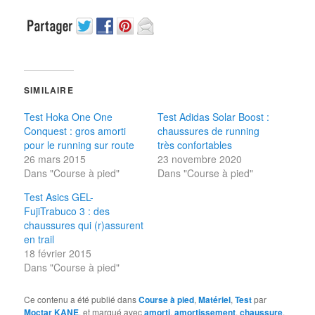
SIMILAIRE
Test Hoka One One
Test Adidas Solar Boost :
Conquest : gros amorti
chaussures de running
pour le running sur route
très confortables
26 mars 2015
23 novembre 2020
Dans "Course à pied"
Dans "Course à pied"
Test Asics GEL-
FujiTrabuco 3 : des
chaussures qui (r)assurent
en trail
18 février 2015
Dans "Course à pied"
Ce contenu a été publié dans
Course à pied
,
Matériel
,
Test
par
Moctar KANE
, et marqué avec
amorti
,
amortissement
,
chaussure
,