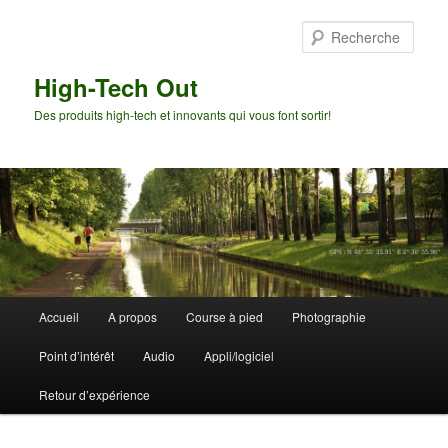
Aller
au
Rech
contenu
principal
High-Tech Out
Des produits high-tech et innovants qui vous font sortir!
Menu
Accueil
A propos
Course à pied
Photographie
principal
Point d’intérêt
Audio
Appli/logiciel
Retour d’expérience