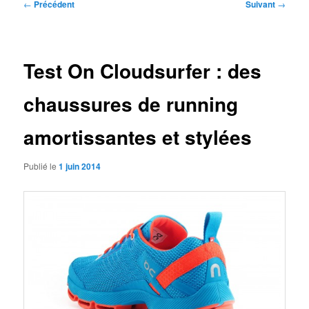
Navigation
←
Précédent
Suivant
→
des
articles
Test On Cloudsurfer : des
chaussures de running
amortissantes et stylées
Publié le
1 juin 2014