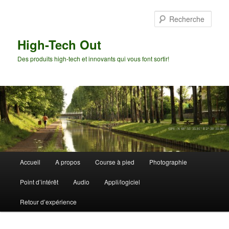
Aller
au
Rech
contenu
principal
High-Tech Out
Des produits high-tech et innovants qui vous font sortir!
Menu
Accueil
A propos
Course à pied
Photographie
principal
Point d’intérêt
Audio
Appli/logiciel
Retour d’expérience