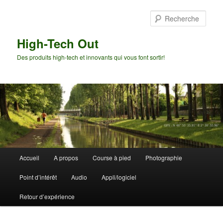
Aller
Aller
au
au
Rech
contenu
contenu
principal
secondaire
High-Tech Out
Des produits high-tech et innovants qui vous font sortir!
Menu
Accueil
A propos
Course à pied
Photographie
principal
Point d’intérêt
Audio
Appli/logiciel
Retour d’expérience