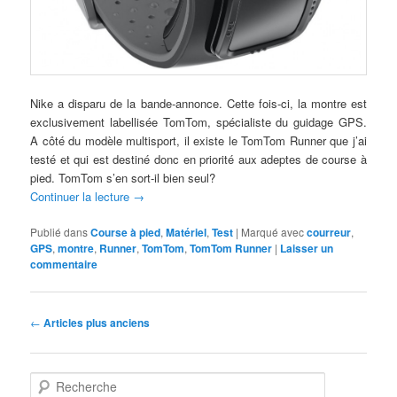
Nike a disparu de la bande-annonce. Cette fois-ci, la montre est
exclusivement labellisée TomTom, spécialiste du guidage GPS.
A côté du modèle multisport, il existe le TomTom Runner que j’ai
testé et qui est destiné donc en priorité aux adeptes de course à
pied. TomTom s’en sort-il bien seul?
Continuer la lecture
→
Publié dans
Course à pied
,
Matériel
,
Test
|
Marqué avec
courreur
,
GPS
,
montre
,
Runner
,
TomTom
,
TomTom Runner
|
Laisser un
commentaire
Navigation
←
Articles plus anciens
des
articles
R