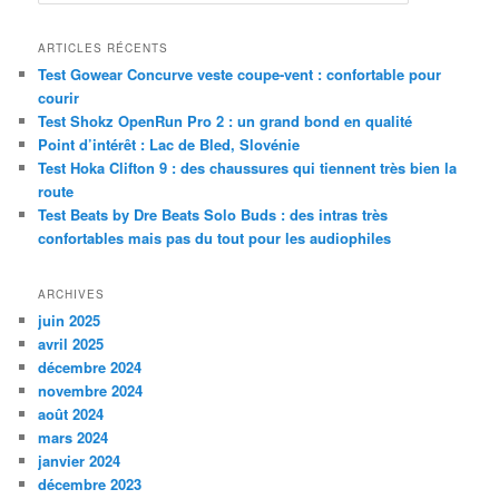
e
c
h
ARTICLES RÉCENTS
e
Test Gowear Concurve veste coupe-vent : confortable pour
r
courir
c
Test Shokz OpenRun Pro 2 : un grand bond en qualité
h
Point d’intérêt : Lac de Bled, Slovénie
e
Test Hoka Clifton 9 : des chaussures qui tiennent très bien la
route
Test Beats by Dre Beats Solo Buds : des intras très
confortables mais pas du tout pour les audiophiles
ARCHIVES
juin 2025
avril 2025
décembre 2024
novembre 2024
août 2024
mars 2024
janvier 2024
décembre 2023