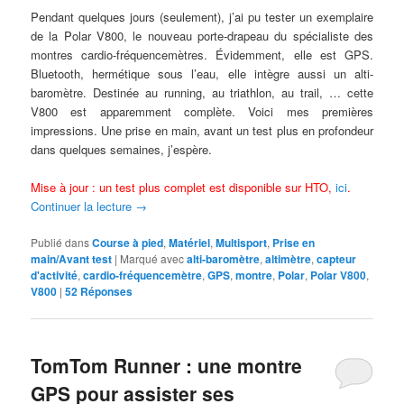
Pendant quelques jours (seulement), j’ai pu tester un exemplaire
de la Polar V800, le nouveau porte-drapeau du spécialiste des
montres cardio-fréquencemètres. Évidemment, elle est GPS.
Bluetooth, hermétique sous l’eau, elle intègre aussi un alti-
baromètre. Destinée au running, au triathlon, au trail, … cette
V800 est apparemment complète. Voici mes premières
impressions. Une prise en main, avant un test plus en profondeur
dans quelques semaines, j’espère.
Mise à jour : un test plus complet est disponible sur HTO,
ici
.
Continuer la lecture
→
Publié dans
Course à pied
,
Matériel
,
Multisport
,
Prise en
main/Avant test
|
Marqué avec
alti-baromètre
,
altimètre
,
capteur
d'activité
,
cardio-fréquencemètre
,
GPS
,
montre
,
Polar
,
Polar V800
,
V800
|
52
Réponses
TomTom Runner : une montre
GPS pour assister ses