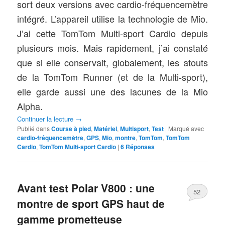
sort deux versions avec cardio-fréquencemètre
intégré. L’appareil utilise la technologie de Mio.
J’ai cette TomTom Multi-sport Cardio depuis
plusieurs mois. Mais rapidement, j’ai constaté
que si elle conservait
, globalement,
les atouts
de la TomTom Runner (et de la Multi-sport),
elle garde aussi une des lacunes de la Mio
Alpha.
Continuer la lecture
→
Publié dans
Course à pied
,
Matériel
,
Multisport
,
Test
|
Marqué avec
cardio-fréquencemètre
,
GPS
,
Mio
,
montre
,
TomTom
,
TomTom
Cardio
,
TomTom Multi-sport Cardio
|
6
Réponses
Avant test Polar V800 : une
52
montre de sport GPS haut de
gamme prometteuse