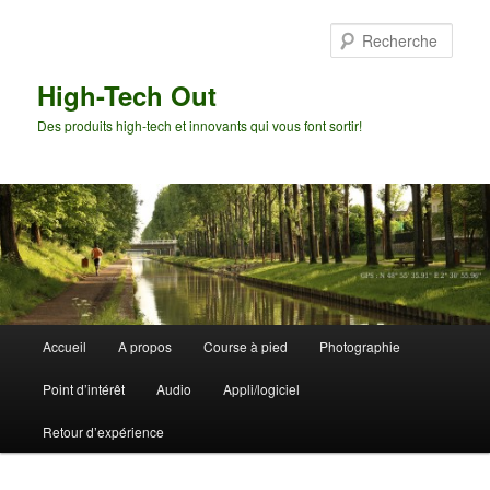
Aller
Aller
au
au
Rech
contenu
contenu
principal
secondaire
High-Tech Out
Des produits high-tech et innovants qui vous font sortir!
Menu
Accueil
A propos
Course à pied
Photographie
principal
Point d’intérêt
Audio
Appli/logiciel
Retour d’expérience