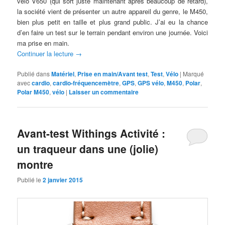
vélo V650 (qui sort juste maintenant après beaucoup de retard),
la société vient de présenter un autre appareil du genre, le M450,
bien plus petit en taille et plus grand public. J’ai eu la chance
d’en faire un test sur le terrain pendant environ une journée. Voici
ma prise en main.
Continuer la lecture
→
Publié dans
Matériel
,
Prise en main/Avant test
,
Test
,
Vélo
|
Marqué
avec
cardio
,
cardio-fréquencemètre
,
GPS
,
GPS vélo
,
M450
,
Polar
,
Polar M450
,
vélo
|
Laisser un commentaire
Avant-test Withings Activité :
un traqueur dans une (jolie)
montre
Publié le
2 janvier 2015