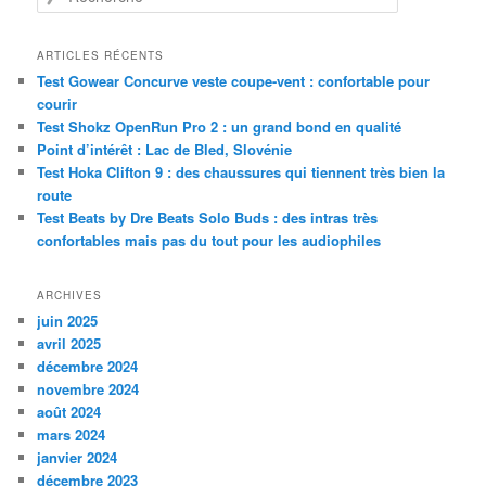
e
c
h
ARTICLES RÉCENTS
e
Test Gowear Concurve veste coupe-vent : confortable pour
r
courir
c
Test Shokz OpenRun Pro 2 : un grand bond en qualité
h
Point d’intérêt : Lac de Bled, Slovénie
e
Test Hoka Clifton 9 : des chaussures qui tiennent très bien la
route
Test Beats by Dre Beats Solo Buds : des intras très
confortables mais pas du tout pour les audiophiles
ARCHIVES
juin 2025
avril 2025
décembre 2024
novembre 2024
août 2024
mars 2024
janvier 2024
décembre 2023