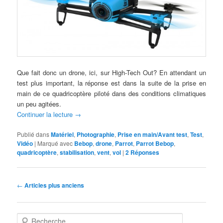
Que fait donc un drone, ici, sur High-Tech Out? En attendant un
test plus important, la réponse est dans la suite de la prise en
main de ce quadricoptère piloté dans des conditions climatiques
un peu agitées.
Continuer la lecture
→
Publié dans
Matériel
,
Photographie
,
Prise en main/Avant test
,
Test
,
Vidéo
|
Marqué avec
Bebop
,
drone
,
Parrot
,
Parrot Bebop
,
quadricoptère
,
stabilisation
,
vent
,
vol
|
2
Réponses
Navigation
←
Articles plus anciens
des
articles
R