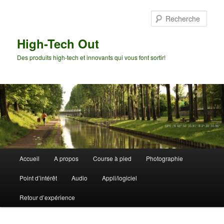
Aller
Aller
au
au
Rech
contenu
contenu
principal
secondaire
High-Tech Out
Des produits high-tech et innovants qui vous font sortir!
Menu
Accueil
A propos
Course à pied
Photographie
principal
Point d’intérêt
Audio
Appli/logiciel
Retour d’expérience