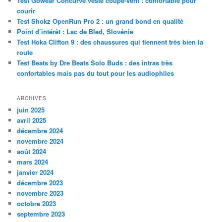
Test Gowear Concurve veste coupe-vent : confortable pour
r
courir
c
Test Shokz OpenRun Pro 2 : un grand bond en qualité
h
Point d’intérêt : Lac de Bled, Slovénie
e
Test Hoka Clifton 9 : des chaussures qui tiennent très bien la
route
Test Beats by Dre Beats Solo Buds : des intras très
confortables mais pas du tout pour les audiophiles
ARCHIVES
juin 2025
avril 2025
décembre 2024
novembre 2024
août 2024
mars 2024
janvier 2024
décembre 2023
novembre 2023
octobre 2023
septembre 2023