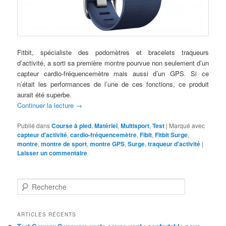
Fitbit, spécialiste des podomètres et bracelets traqueurs
d’activité, a sorti sa première montre pourvue non seulement d’un
capteur cardio-fréquencemètre mais aussi d’un GPS. Si ce
n’était les performances de l’une de ces fonctions, ce produit
aurait été superbe.
Continuer la lecture
→
Publié dans
Course à pied
,
Matériel
,
Multisport
,
Test
|
Marqué avec
capteur d'activité
,
cardio-fréquencemètre
,
Fibit
,
Fitbit Surge
,
montre
,
montre de sport
,
montre GPS
,
Surge
,
traqueur d'activité
|
Laisser un commentaire
R
e
c
h
ARTICLES RÉCENTS
e