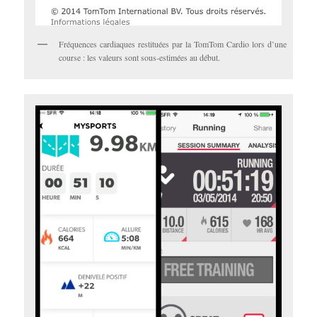
Fréquences cardiaques restituées par la TomTom Cardio lors d’une
course : les valeurs sont sous-estimées au début.