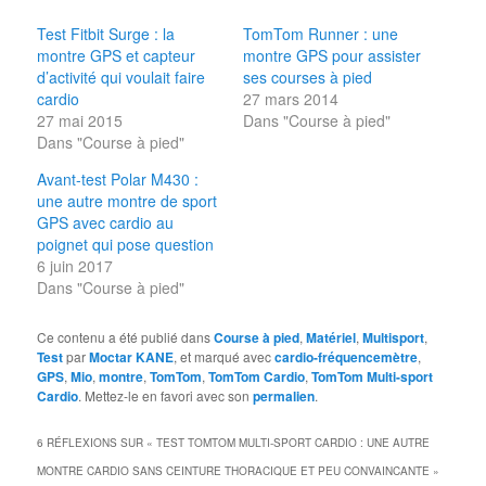
Test Fitbit Surge : la
TomTom Runner : une
montre GPS et capteur
montre GPS pour assister
d’activité qui voulait faire
ses courses à pied
cardio
27 mars 2014
27 mai 2015
Dans "Course à pied"
Dans "Course à pied"
Avant-test Polar M430 :
une autre montre de sport
GPS avec cardio au
poignet qui pose question
6 juin 2017
Dans "Course à pied"
Ce contenu a été publié dans
Course à pied
,
Matériel
,
Multisport
,
Test
par
Moctar KANE
, et marqué avec
cardio-fréquencemètre
,
GPS
,
Mio
,
montre
,
TomTom
,
TomTom Cardio
,
TomTom Multi-sport
Cardio
. Mettez-le en favori avec son
permalien
.
6 RÉFLEXIONS SUR «
TEST TOMTOM MULTI-SPORT CARDIO : UNE AUTRE
MONTRE CARDIO SANS CEINTURE THORACIQUE ET PEU CONVAINCANTE
»