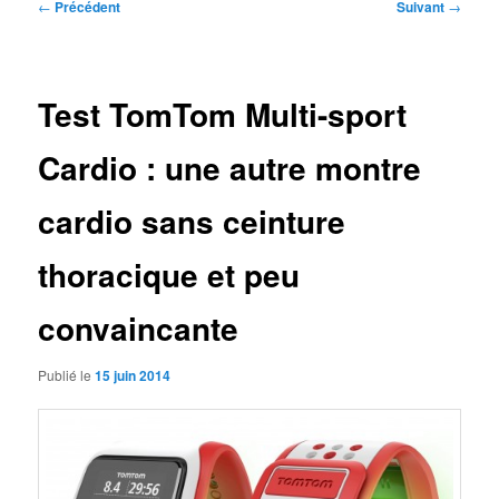
Navigation
←
Précédent
Suivant
→
des
articles
Test TomTom Multi-sport
Cardio : une autre montre
cardio sans ceinture
thoracique et peu
convaincante
Publié le
15 juin 2014