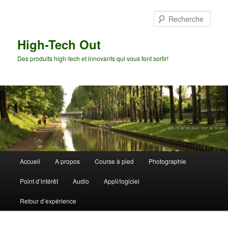
Aller
au
Rech
contenu
principal
High-Tech Out
Des produits high-tech et innovants qui vous font sortir!
Menu
Accueil
A propos
Course à pied
Photographie
principal
Point d’intérêt
Audio
Appli/logiciel
Retour d’expérience