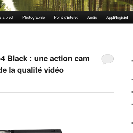
e à pied
Photographie
Point d’intérêt
Audio
Appli/logiciel
4 Black : une action cam
e la qualité vidéo