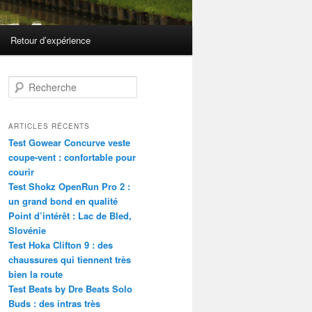
Retour d’expérience
R
e
c
h
ARTICLES RÉCENTS
e
Test Gowear Concurve veste
r
coupe-vent : confortable pour
c
courir
h
Test Shokz OpenRun Pro 2 :
e
un grand bond en qualité
Point d’intérêt : Lac de Bled,
Slovénie
Test Hoka Clifton 9 : des
chaussures qui tiennent très
bien la route
Test Beats by Dre Beats Solo
Buds : des intras très