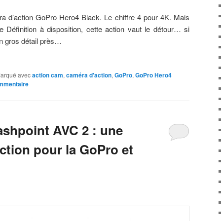
éra d’action GoPro Hero4 Black. Le chiffre 4 pour 4K. Mais
éfinition à disposition, cette action vaut le détour… si
n gros détail près…
arqué avec
action cam
,
caméra d'action
,
GoPro
,
GoPro Hero4
ommentaire
shpoint AVC 2 : une
ction pour la GoPro et