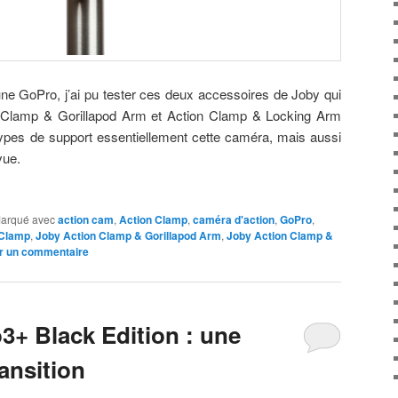
e GoPro, j’ai pu tester ces deux accessoires de Joby qui
n Clamp & Gorillapod Arm et Action Clamp & Locking Arm
 types de support essentiellement cette caméra, mais aussi
vue.
arqué avec
action cam
,
Action Clamp
,
caméra d'action
,
GoPro
,
 Clamp
,
Joby Action Clamp & Gorillapod Arm
,
Joby Action Clamp &
r un commentaire
3+ Black Edition : une
ansition