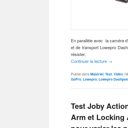
En parallèle avec la caméra d’a
et de transport Lowepro Dashp
résister.
Continuer la lecture
→
Publié dans
Matériel
,
Test
,
Vidéo
|
M
GoPro
,
Lowepro
,
Lowepro Dashpoin
Test Joby Actio
Arm et Locking 