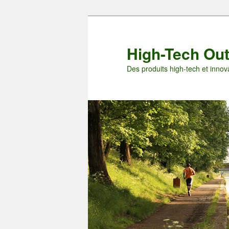
Aller
Aller
au
au
contenu
contenu
High-Tech Ou
principal
secondaire
Des produits high-tech et innova