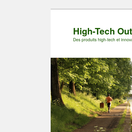
Aller
Aller
au
au
contenu
contenu
High-Tech Ou
principal
secondaire
Des produits high-tech et innova