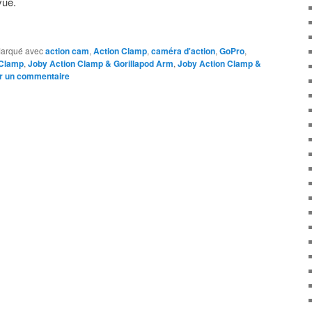
vue.
arqué avec
action cam
,
Action Clamp
,
caméra d'action
,
GoPro
,
 Clamp
,
Joby Action Clamp & Gorillapod Arm
,
Joby Action Clamp &
r un commentaire