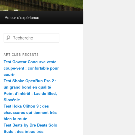
Retour d’expérience
R
e
c
h
ARTICLES RÉCENTS
e
Test Gowear Concurve veste
r
coupe-vent : confortable pour
c
courir
h
Test Shokz OpenRun Pro 2 :
e
un grand bond en qualité
Point d’intérêt : Lac de Bled,
Slovénie
Test Hoka Clifton 9 : des
chaussures qui tiennent très
bien la route
Test Beats by Dre Beats Solo
Buds : des intras très