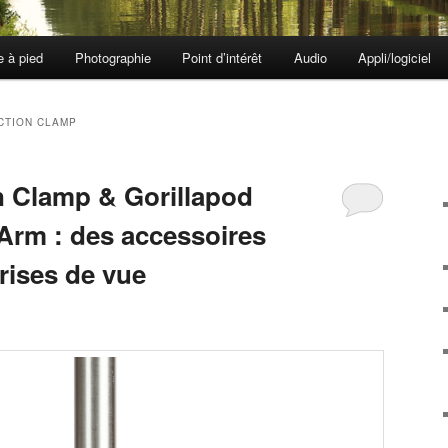
e à pied
Photographie
Point d’intérêt
Audio
Appli/logiciel
CTION CLAMP
n Clamp & Gorillapod
Arm : des accessoires
prises de vue