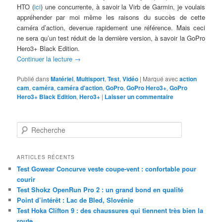
HTO (
ici
) une concurrente, à savoir la Virb de Garmin, je voulais
appréhender par moi même les raisons du succès de cette
caméra d’action, devenue rapidement une référence. Mais ceci
ne sera qu’un test réduit de la dernière version, à savoir la GoPro
Hero3+ Black Edition.
Continuer la lecture
→
Publié dans
Matériel
,
Multisport
,
Test
,
Vidéo
|
Marqué avec
action
cam
,
caméra
,
caméra d'action
,
GoPro
,
GoPro Hero3+
,
GoPro
Hero3+ Black Edition
,
Hero3+
|
Laisser un commentaire
R
e
c
h
ARTICLES RÉCENTS
e
Test Gowear Concurve veste coupe-vent : confortable pour
r
courir
c
Test Shokz OpenRun Pro 2 : un grand bond en qualité
h
Point d’intérêt : Lac de Bled, Slovénie
e
Test Hoka Clifton 9 : des chaussures qui tiennent très bien la
route