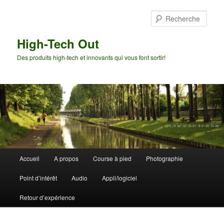
Aller
Aller
au
au
Rech
contenu
contenu
principal
secondaire
High-Tech Out
Des produits high-tech et innovants qui vous font sortir!
Menu
Accueil
A propos
Course à pied
Photographie
principal
Point d’intérêt
Audio
Appli/logiciel
Retour d’expérience