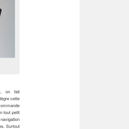
.
, on fait
tègre cette
élécommande
 tout petit
navigation
es. Surtout