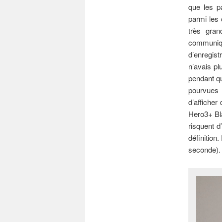
que les 
parmi les 
très gran
communiq
d’enregis
n’avais pl
pendant qu
pourvues
d’affiche
Hero3+ Bla
risquent d
définition
seconde). 