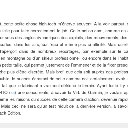
t, cette petite chose high-tech m’énerve souvent. A la voir partout,
qu’elle pour faire correctement le job. Cette action cam, comme on 
trer sous des angles dynamiques des exploits, des mouvements, des 
sortes, dans les airs, sur l’eau et même plus si affinité. Mais qu’e
l’aperçoit dans de nombreux reportages, par exemple sur le c
en montagne ou d’un skieur professionnel, ou encore dans le l’habi
a petite taille, qui permet justement de l’emmener et de la fixer presq
he plus d’être discrète. Mais bref, que cela soit auprès des profes
ublic, le succès écrasant de cette caméra doit certainement avoir 
 fait que le fabricant a vraiment défriché le terrain. Ayant testé il y
HTO (
ici
) une concurrente, à savoir la Virb de Garmin, je voulais 
ême les raisons du succès de cette caméra d’action, devenue rapi
 Mais ceci ne sera qu’un test réduit de la dernière version, à savo
ck Edition.