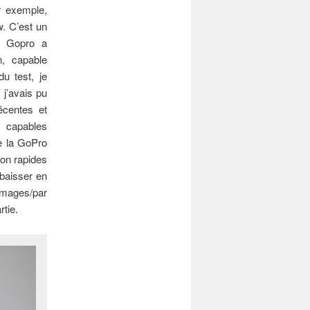
 exemple,
w. C’est un
l. Gopro a
, capable
u test, je
 j’avais pu
récentes et
 capables
e la GoPro
ion rapides
 baisser en
 images/par
tie.