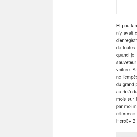
Et pourtan
n’y avait 
d’enregis
de toutes 
quand je 
sauveteur 
voiture. S
ne l’empêc
du grand p
au-delà du
mois sur 
par moi m
référence.
Hero3+ Bla