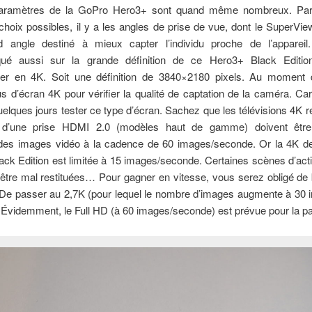
paramètres de la GoPro Hero3+ sont quand même nombreux. Par
choix possibles, il y a les angles de prise de vue, dont le SuperVie
d angle destiné à mieux capter l’individu proche de l’apparei
ué aussi sur la grande définition de ce Hero3+ Black Edition
trer en 4K. Soit une définition de 3840×2180 pixels. Au moment d
us d’écran 4K pour vérifier la qualité de captation de la caméra. Car
elques jours tester ce type d’écran. Sachez que les télévisions 4K 
 d’une prise HDMI 2.0 (modèles haut de gamme) doivent être
r des images vidéo à la cadence de 60 images/seconde. Or la 4K d
ck Edition est limitée à 15 images/seconde. Certaines scènes d’act
’être mal restituées… Pour gagner en vitesse, vous serez obligé de
. De passer au 2,7K (pour lequel le nombre d’images augmente à 30
Évidemment, le Full HD (à 60 images/seconde) est prévue pour la par