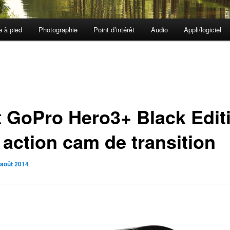
e à pied
Photographie
Point d’intérêt
Audio
Appli/logiciel
t GoPro Hero3+ Black Editi
 action cam de transition
 août 2014