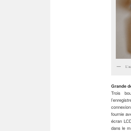
L’a
Grande dé
Trois bo
l’enregist
connexion 
fournie av
écran LCD
dans le me