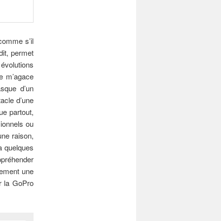
 comme s’il
dit, permet
évolutions
lle m’agace
asque d’un
tacle d’une
ue partout,
sionnels ou
une raison,
 a quelques
appréhender
dement une
ir la GoPro