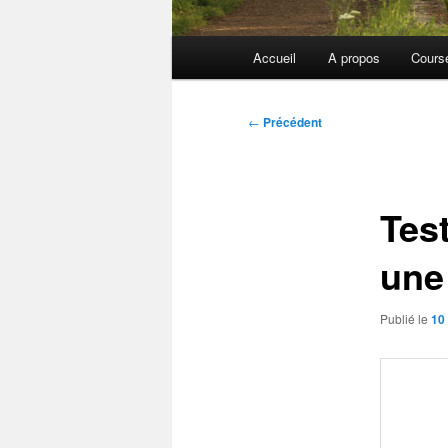
Menu
Accueil
A propos
Cours
principal
Navigation
←
Précédent
des
articles
Tes
une
Publié le
10