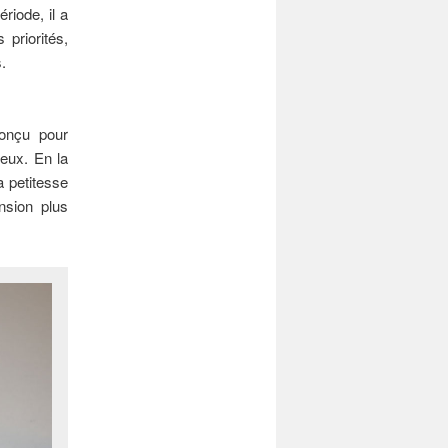
riode, il a
priorités,
.
conçu pour
neux. En la
a petitesse
nsion plus