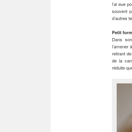
l’ai eue p
souvent p
d’autres t
Petit for
Dans son 
l’amener à
retirant d
de la cam
réduite qu