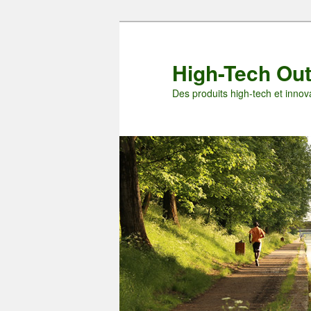
Aller
au
contenu
High-Tech Ou
principal
Des produits high-tech et innova