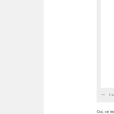
L’a
Oui, ce t