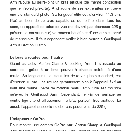
Arm rajoute au serre-joint un bras articulé (de même conception
que le trépied pré-cité). A chacune de ses extrémités se trouve
une vis standard photo. Sa longueur utile est d’environ 11,3 cm.
Fixé au bout de ce bras capable de se tortiller dans tous les
sens, un appareil de prise de vue (ne devant pas dépasser 325 g
prévient le constructeur) va pouvoir bénéficier d’une ample liberté
de manœuvre. Il faut cependant veiller à bien serrer le Gorillapod
Arm à l’Action Clamp.
Le bras à rotules pour l’autre
Quant au Joby Action Clamp & Locking Arm, il s’associe au
serre-joint grâce à un bras pourvu à chaque extrémité d’une
rotule. Sa longueur utile, sans les deux vis photo standard, est
d’environ 10 cm. Les rotules garantissent bien à l’appareil fixé au
bout une bonne liberté de rotation mais l’amplitude est moindre
qu’avec le Gorillapod Arm. Cependant, le vis de serrage au
centre fige vite et efficacement le bras porteur. Très pratique. Là
aussi, l’appareil supporté ne doit pas peser plus de 325 g.
L’adaptateur GoPro
Pour monter une caméra GoPro sur l’Action Clamp & Gorillapod
Arm et l’Action Clamp & Locking Arm, Joby fournit en standard