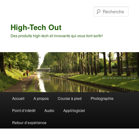
Aller
au
Rech
contenu
principal
High-Tech Out
Des produits high-tech et innovants qui vous font sortir!
Menu
Accueil
A propos
Course à pied
Photographie
principal
Point d’intérêt
Audio
Appli/logiciel
Retour d’expérience