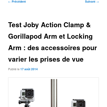
Navigation
←
Précédent
Suivant
→
des
articles
Test Joby Action Clamp &
Gorillapod Arm et Locking
Arm : des accessoires pour
varier les prises de vue
Publié le
17 août 2014