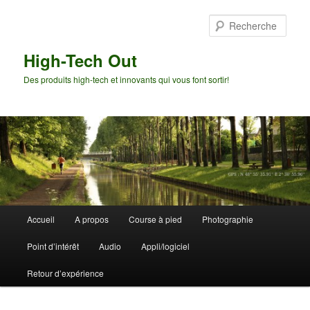
Aller
Aller
au
au
Rech
contenu
contenu
principal
secondaire
High-Tech Out
Des produits high-tech et innovants qui vous font sortir!
Menu
Accueil
A propos
Course à pied
Photographie
principal
Point d’intérêt
Audio
Appli/logiciel
Retour d’expérience