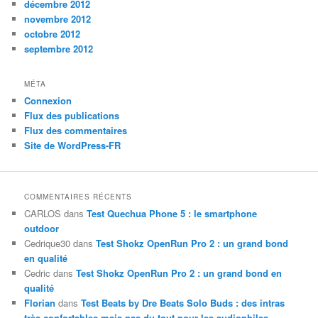
décembre 2012
novembre 2012
octobre 2012
septembre 2012
MÉTA
Connexion
Flux des publications
Flux des commentaires
Site de WordPress-FR
COMMENTAIRES RÉCENTS
CARLOS
dans
Test Quechua Phone 5 : le smartphone
outdoor
Cedrique30
dans
Test Shokz OpenRun Pro 2 : un grand bond
en qualité
Cedric
dans
Test Shokz OpenRun Pro 2 : un grand bond en
qualité
Florian
dans
Test Beats by Dre Beats Solo Buds : des intras
très confortables mais pas du tout pour les audiophiles