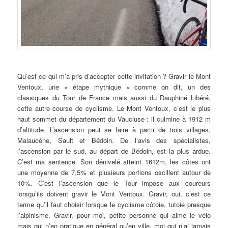
Qu’est ce qui m’a pris d’accepter cette invitation ? Gravir le Mont
Ventoux, une « étape mythique » comme on dit, un des
classiques du Tour de France mais aussi du Dauphiné Libéré,
cette autre course de cyclisme. Le Mont Ventoux, c’est le plus
haut sommet du département du Vaucluse : il culmine à 1912 m
d’altitude. L’ascension peut se faire à partir de trois villages,
Malaucène, Sault et Bédoin. De l’avis des spécialistes,
l’ascension par le sud, au départ de Bédoin, est la plus ardue.
C’est ma sentence. Son dénivelé atteint 1612m, les côtes ont
une moyenne de 7,5% et plusieurs portions oscillent autour de
10%. C’est l’ascension que le Tour impose aux coureurs
lorsqu’ils doivent gravir le Mont Ventoux. Gravir, oui, c’est ce
terme qu’il faut choisir lorsque le cyclisme côtoie, tutoie presque
l’alpinisme. Gravir, pour moi, petite personne qui aime le vélo
mais qui n’en pratique en général qu’en ville, moi qui n’ai jamais