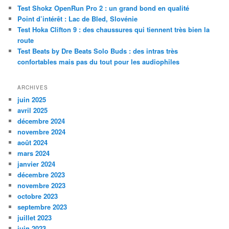
c
Test Shokz OpenRun Pro 2 : un grand bond en qualité
h
Point d’intérêt : Lac de Bled, Slovénie
e
Test Hoka Clifton 9 : des chaussures qui tiennent très bien la
route
Test Beats by Dre Beats Solo Buds : des intras très
confortables mais pas du tout pour les audiophiles
ARCHIVES
juin 2025
avril 2025
décembre 2024
novembre 2024
août 2024
mars 2024
janvier 2024
décembre 2023
novembre 2023
octobre 2023
septembre 2023
juillet 2023
juin 2023