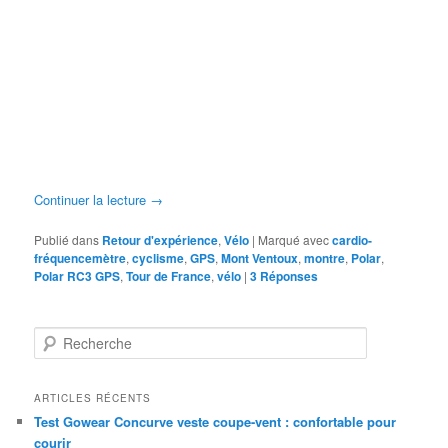
Continuer la lecture
→
Publié dans
Retour d'expérience
,
Vélo
|
Marqué avec
cardio-
fréquencemètre
,
cyclisme
,
GPS
,
Mont Ventoux
,
montre
,
Polar
,
Polar RC3 GPS
,
Tour de France
,
vélo
|
3
Réponses
R
e
c
h
ARTICLES RÉCENTS
e
Test Gowear Concurve veste coupe-vent : confortable pour
r
courir