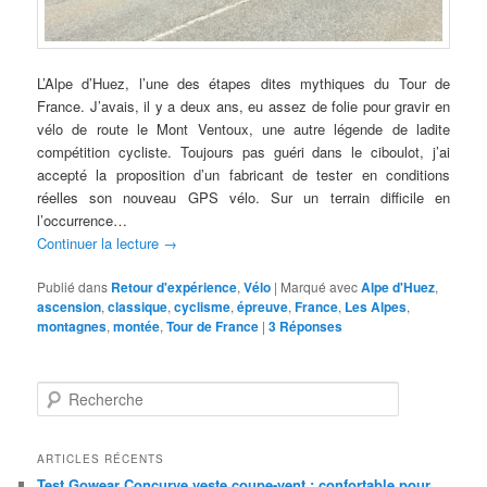
L’Alpe d’Huez, l’une des étapes dites mythiques du Tour de
France. J’avais, il y a deux ans, eu assez de folie pour gravir en
vélo de route le Mont Ventoux, une autre légende de ladite
compétition cycliste. Toujours pas guéri dans le ciboulot, j’ai
accepté la proposition d’un fabricant de tester en conditions
réelles son nouveau GPS vélo. Sur un terrain difficile en
l’occurrence…
Continuer la lecture
→
Publié dans
Retour d'expérience
,
Vélo
|
Marqué avec
Alpe d'Huez
,
ascension
,
classique
,
cyclisme
,
épreuve
,
France
,
Les Alpes
,
montagnes
,
montée
,
Tour de France
|
3
Réponses
R
e
c
h
ARTICLES RÉCENTS
e
Test Gowear Concurve veste coupe-vent : confortable pour