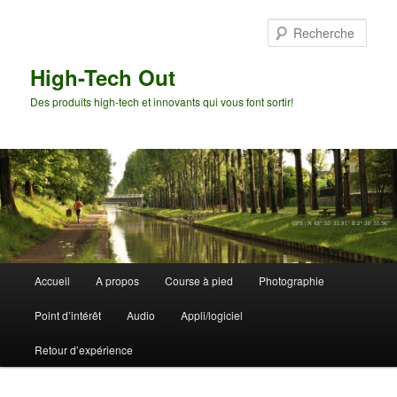
Aller
Aller
au
au
Rech
contenu
contenu
principal
secondaire
High-Tech Out
Des produits high-tech et innovants qui vous font sortir!
Menu
Accueil
A propos
Course à pied
Photographie
principal
Point d’intérêt
Audio
Appli/logiciel
Retour d’expérience