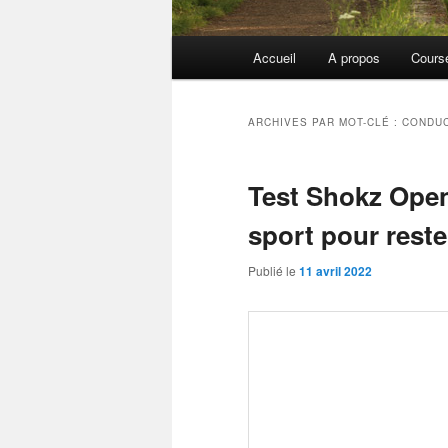
Menu
Accueil
A propos
Cours
principal
ARCHIVES PAR MOT-CLÉ :
CONDUC
Test Shokz Open
sport pour rest
Publié le
11 avril 2022