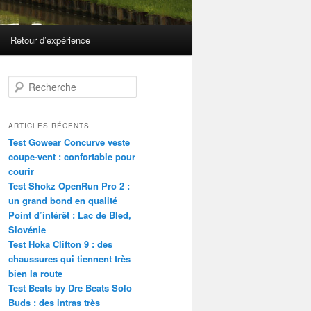
Retour d’expérience
R
e
c
h
ARTICLES RÉCENTS
e
Test Gowear Concurve veste
r
coupe-vent : confortable pour
c
courir
h
Test Shokz OpenRun Pro 2 :
e
un grand bond en qualité
Point d’intérêt : Lac de Bled,
Slovénie
Test Hoka Clifton 9 : des
chaussures qui tiennent très
bien la route
Test Beats by Dre Beats Solo
Buds : des intras très