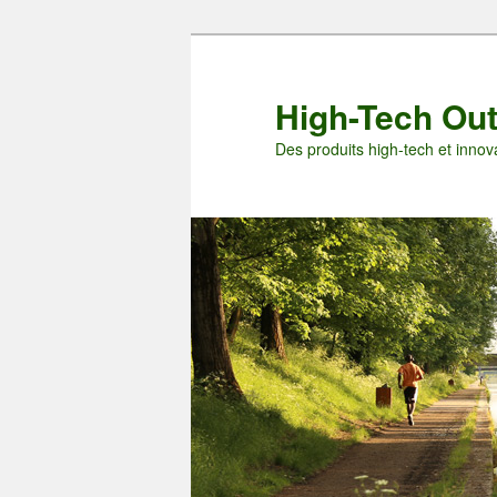
Aller
Aller
au
au
contenu
contenu
High-Tech Ou
principal
secondaire
Des produits high-tech et innova