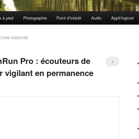
e à pied
Photographie
Point d’intérêt
Audio
Appli/logiciel
TION OSSEUSE
Run Pro : écouteurs de
1
er vigilant en permanence