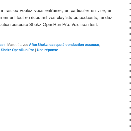
ntras ou voulez vous entrainer, en particulier en ville, en
ronnement tout en écoutant vos playlists ou podcasts, tendez
nduction osseuse Shokz OpenRun Pro. Voici son test.
est
|
Marqué avec
AfterShokz
,
casque à conduction osseuse
,
,
Shokz OpenRun Pro
|
Une
réponse