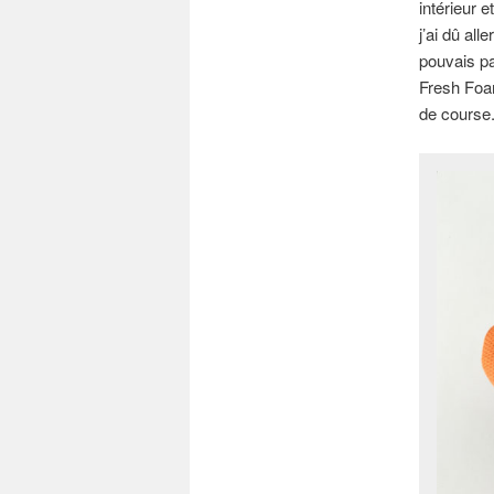
intérieur e
j’ai dû al
pouvais pa
Fresh Foa
de course