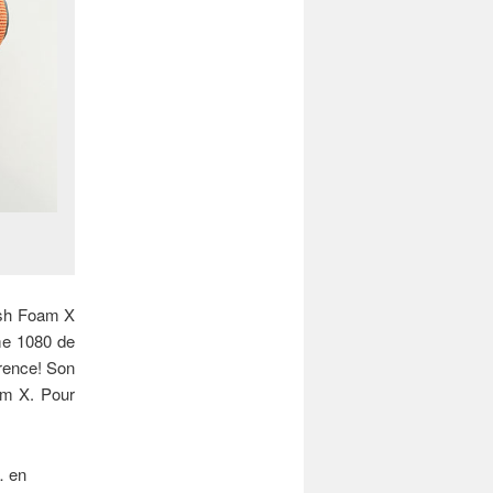
resh Foam X
me 1080 de
rence! Son
am X. Pour
… en