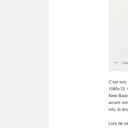
Cha
C’est lors
1080v12. 
New Balan
amorti se
info, le d
Lors de ce