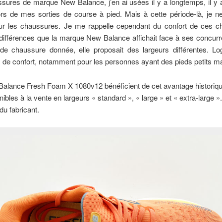
ures de marque New Balance, j’en ai usées il y a longtemps, il y 
rs de mes sorties de course à pied. Mais à cette période-là, je ne
sur les chaussures. Je me rappelle cependant du confort de ces c
différences que la marque New Balance affichait face à ses concurr
e de chaussure donnée, elle proposait des largeurs différentes. Lo
us de confort, notamment pour les personnes ayant des pieds petits ma
alance Fresh Foam X 1080v12 bénéficient de cet avantage historique
nibles à la vente en largeurs « standard », « large » et « extra-large 
 du fabricant.