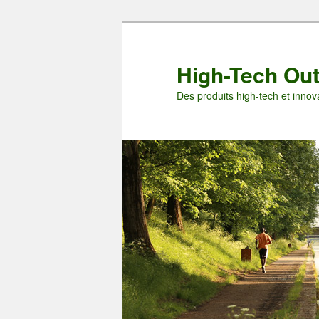
Aller
au
contenu
High-Tech Ou
principal
Des produits high-tech et innova