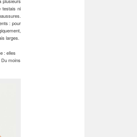
a plusieurs
 testais ni
haussures.
ents : pour
giquement,
is larges.
 : elles
». Du moins