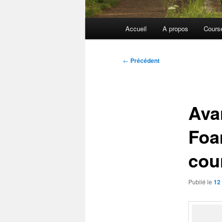
Menu
Accueil
A propos
Cours
principal
Navigation
←
Précédent
des
articles
Ava
Foa
cour
Publié le
12 