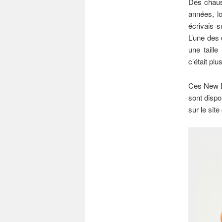
Des chauss
années, lo
écrivais 
L’une des 
une taill
c’était pl
Ces New B
sont dispo
sur le site