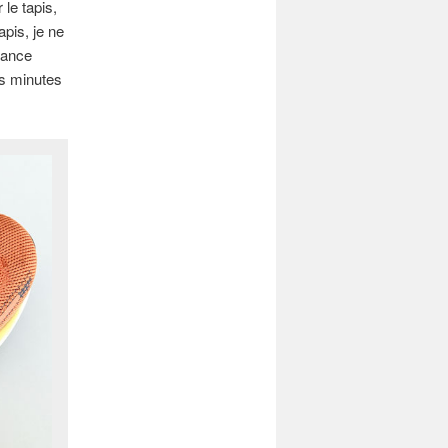
 le tapis,
apis, je ne
lance
s minutes