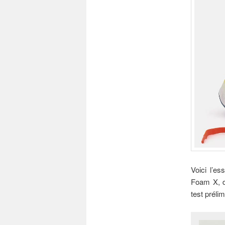
Voici l’e
Foam X, d
test prélim