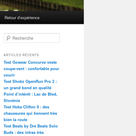
Retour d’expérience
R
e
c
h
ARTICLES RÉCENTS
e
Test Gowear Concurve veste
r
coupe-vent : confortable pour
c
courir
h
Test Shokz OpenRun Pro 2 :
e
un grand bond en qualité
Point d’intérêt : Lac de Bled,
Slovénie
Test Hoka Clifton 9 : des
chaussures qui tiennent très
bien la route
Test Beats by Dre Beats Solo
Buds : des intras très