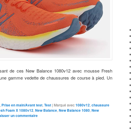
isfaisant de ces New Balance 1080v12 avec mousse Fresh
une gamme vedette de chaussures de course à pied. Un
,
Prise en main/Avant test
,
Test
|
Marqué avec
1080v12
,
chaussure
esh Foam X 1080v12
,
New Balance
,
New Balance 1080
,
New
aisser un commentaire