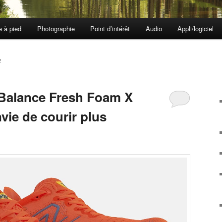
e à pied
Photographie
Point d’intérêt
Audio
Appli/logiciel
2
 Balance Fresh Foam X
vie de courir plus