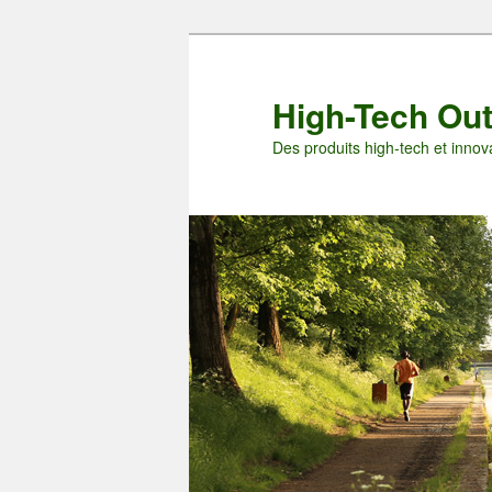
Aller
Aller
au
au
contenu
contenu
High-Tech Ou
principal
secondaire
Des produits high-tech et innova