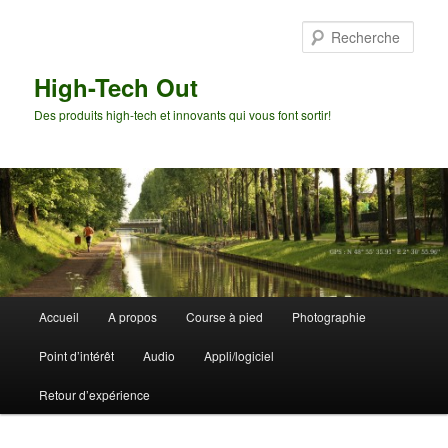
Aller
Aller
au
au
Rech
contenu
contenu
principal
secondaire
High-Tech Out
Des produits high-tech et innovants qui vous font sortir!
Menu
Accueil
A propos
Course à pied
Photographie
principal
Point d’intérêt
Audio
Appli/logiciel
Retour d’expérience