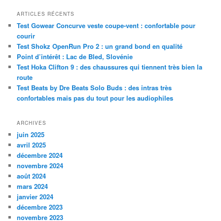
c
h
ARTICLES RÉCENTS
e
Test Gowear Concurve veste coupe-vent : confortable pour
r
courir
c
Test Shokz OpenRun Pro 2 : un grand bond en qualité
h
Point d’intérêt : Lac de Bled, Slovénie
e
Test Hoka Clifton 9 : des chaussures qui tiennent très bien la
route
Test Beats by Dre Beats Solo Buds : des intras très
confortables mais pas du tout pour les audiophiles
ARCHIVES
juin 2025
avril 2025
décembre 2024
novembre 2024
août 2024
mars 2024
janvier 2024
décembre 2023
novembre 2023