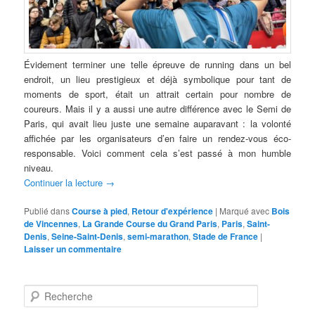
Évidement terminer une telle épreuve de running dans un bel
endroit, un lieu prestigieux et déjà symbolique pour tant de
moments de sport, était un attrait certain pour nombre de
coureurs. Mais il y a aussi une autre différence avec le Semi de
Paris, qui avait lieu juste une semaine auparavant : la volonté
affichée par les organisateurs d’en faire un rendez-vous éco-
responsable. Voici comment cela s’est passé à mon humble
niveau.
Continuer la lecture
→
Publié dans
Course à pied
,
Retour d'expérience
|
Marqué avec
Bois
de Vincennes
,
La Grande Course du Grand Paris
,
Paris
,
Saint-
Denis
,
Seine-Saint-Denis
,
semi-marathon
,
Stade de France
|
Laisser un commentaire
R
e