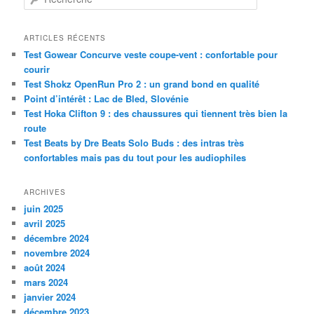
e
c
h
ARTICLES RÉCENTS
e
Test Gowear Concurve veste coupe-vent : confortable pour
r
courir
c
Test Shokz OpenRun Pro 2 : un grand bond en qualité
h
Point d’intérêt : Lac de Bled, Slovénie
e
Test Hoka Clifton 9 : des chaussures qui tiennent très bien la
route
Test Beats by Dre Beats Solo Buds : des intras très
confortables mais pas du tout pour les audiophiles
ARCHIVES
juin 2025
avril 2025
décembre 2024
novembre 2024
août 2024
mars 2024
janvier 2024
décembre 2023