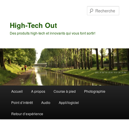
Aller
Aller
au
au
Rech
contenu
contenu
principal
secondaire
High-Tech Out
Des produits high-tech et innovants qui vous font sortir!
Menu
Accueil
A propos
Course à pied
Photographie
principal
Point d’intérêt
Audio
Appli/logiciel
Retour d’expérience