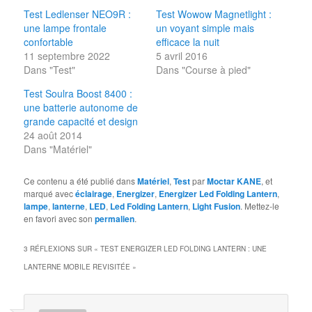
Test Ledlenser NEO9R :
Test Wowow Magnetlight :
une lampe frontale
un voyant simple mais
confortable
efficace la nuit
11 septembre 2022
5 avril 2016
Dans "Test"
Dans "Course à pied"
Test Soulra Boost 8400 :
une batterie autonome de
grande capacité et design
24 août 2014
Dans "Matériel"
Ce contenu a été publié dans
Matériel
,
Test
par
Moctar KANE
, et
marqué avec
éclairage
,
Energizer
,
Energizer Led Folding Lantern
,
lampe
,
lanterne
,
LED
,
Led Folding Lantern
,
Light Fusion
. Mettez-le
en favori avec son
permalien
.
3 RÉFLEXIONS SUR «
TEST ENERGIZER LED FOLDING LANTERN : UNE
LANTERNE MOBILE REVISITÉE
»