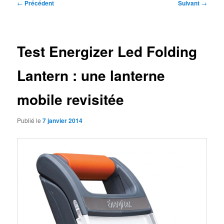
Navigation
←
Précédent
Suivant
→
des
articles
Test Energizer Led Folding
Lantern : une lanterne
mobile revisitée
Publié le
7 janvier 2014