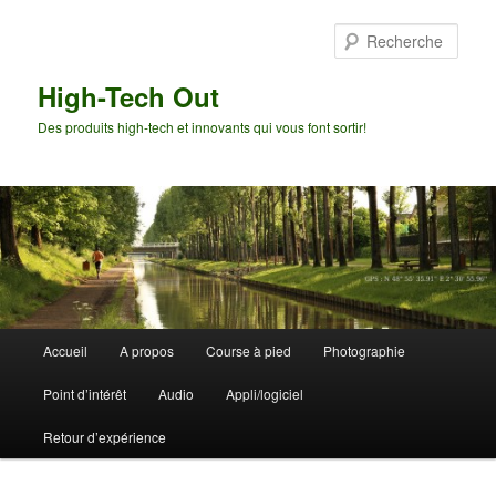
Aller
au
Rech
contenu
principal
High-Tech Out
Des produits high-tech et innovants qui vous font sortir!
Menu
Accueil
A propos
Course à pied
Photographie
principal
Point d’intérêt
Audio
Appli/logiciel
Retour d’expérience