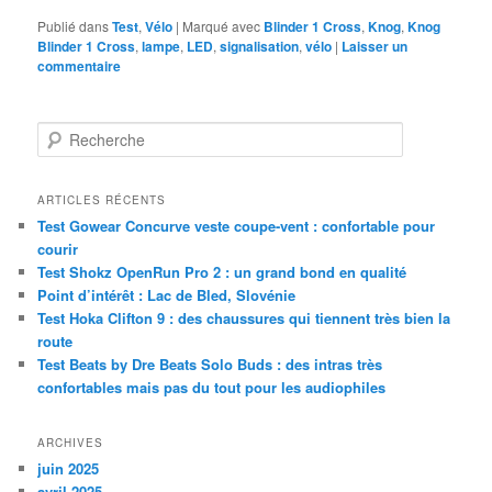
Publié dans
Test
,
Vélo
|
Marqué avec
Blinder 1 Cross
,
Knog
,
Knog
Blinder 1 Cross
,
lampe
,
LED
,
signalisation
,
vélo
|
Laisser un
commentaire
R
e
c
h
ARTICLES RÉCENTS
e
Test Gowear Concurve veste coupe-vent : confortable pour
r
courir
c
Test Shokz OpenRun Pro 2 : un grand bond en qualité
h
Point d’intérêt : Lac de Bled, Slovénie
e
Test Hoka Clifton 9 : des chaussures qui tiennent très bien la
route
Test Beats by Dre Beats Solo Buds : des intras très
confortables mais pas du tout pour les audiophiles
ARCHIVES
juin 2025
avril 2025