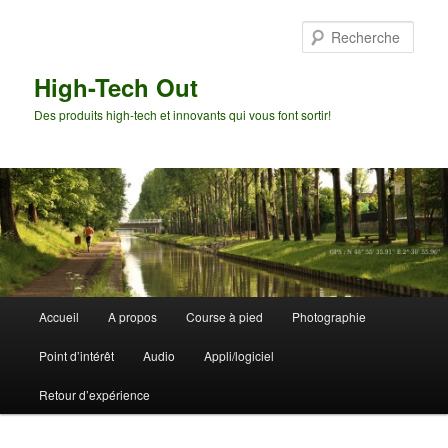
Aller
Aller
au
au
Rech
contenu
contenu
principal
secondaire
High-Tech Out
Des produits high-tech et innovants qui vous font sortir!
Menu
Accueil
A propos
Course à pied
Photographie
principal
Point d’intérêt
Audio
Appli/logiciel
Retour d’expérience