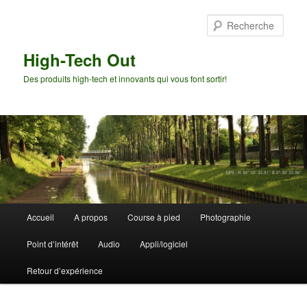
Aller
Aller
au
au
Rech
contenu
contenu
principal
secondaire
High-Tech Out
Des produits high-tech et innovants qui vous font sortir!
Menu
Accueil
A propos
Course à pied
Photographie
principal
Point d’intérêt
Audio
Appli/logiciel
Retour d’expérience