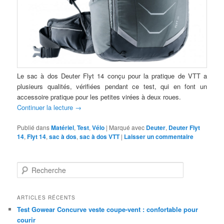
Le sac à dos Deuter Flyt 14 conçu pour la pratique de VTT a
plusieurs qualités, vérifiées pendant ce test, qui en font un
accessoire pratique pour les petites virées à deux roues.
Continuer la lecture
→
Publié dans
Matériel
,
Test
,
Vélo
|
Marqué avec
Deuter
,
Deuter Flyt
14
,
Flyt 14
,
sac à dos
,
sac à dos VTT
|
Laisser un commentaire
R
e
c
h
ARTICLES RÉCENTS
e
Test Gowear Concurve veste coupe-vent : confortable pour
r
courir
c