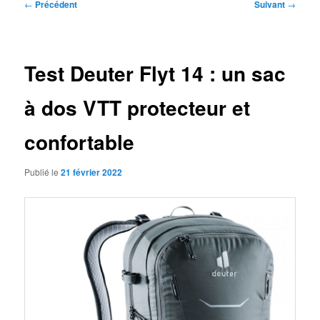
Navigation
←
Précédent
Suivant
→
des
articles
Test Deuter Flyt 14 : un sac
à dos VTT protecteur et
confortable
Publié le
21 février 2022