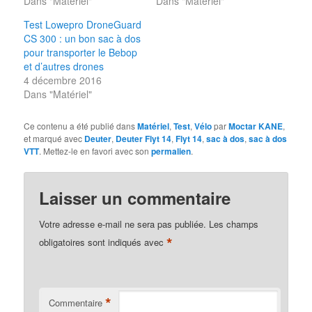
Dans "Matériel"
Dans "Matériel"
Test Lowepro DroneGuard
CS 300 : un bon sac à dos
pour transporter le Bebop
et d’autres drones
4 décembre 2016
Dans "Matériel"
Ce contenu a été publié dans
Matériel
,
Test
,
Vélo
par
Moctar KANE
,
et marqué avec
Deuter
,
Deuter Flyt 14
,
Flyt 14
,
sac à dos
,
sac à dos
VTT
. Mettez-le en favori avec son
permalien
.
Laisser un commentaire
Votre adresse e-mail ne sera pas publiée.
Les champs
*
obligatoires sont indiqués avec
*
Commentaire