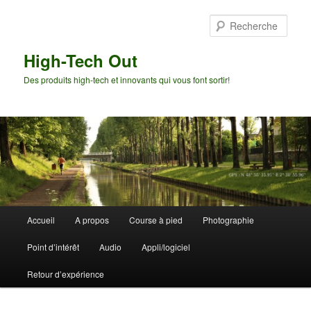
Aller
au
Rech
contenu
principal
High-Tech Out
Des produits high-tech et innovants qui vous font sortir!
Menu
Accueil
A propos
Course à pied
Photographie
principal
Point d’intérêt
Audio
Appli/logiciel
Retour d’expérience