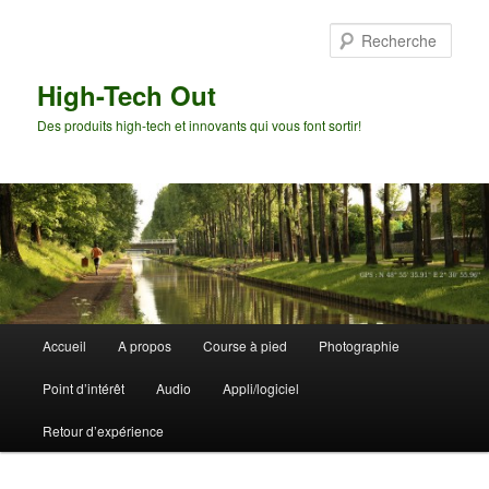
Aller
Aller
au
au
Rech
contenu
contenu
principal
secondaire
High-Tech Out
Des produits high-tech et innovants qui vous font sortir!
Menu
Accueil
A propos
Course à pied
Photographie
principal
Point d’intérêt
Audio
Appli/logiciel
Retour d’expérience