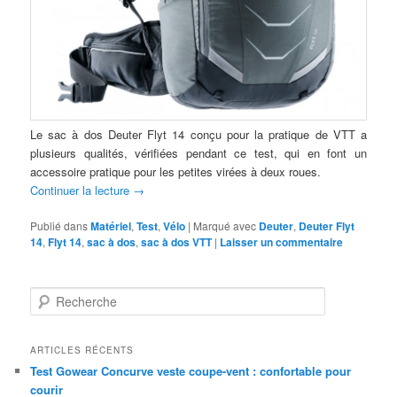
Le sac à dos Deuter Flyt 14 conçu pour la pratique de VTT a
plusieurs qualités, vérifiées pendant ce test, qui en font un
accessoire pratique pour les petites virées à deux roues.
Continuer la lecture
→
Publié dans
Matériel
,
Test
,
Vélo
|
Marqué avec
Deuter
,
Deuter Flyt
14
,
Flyt 14
,
sac à dos
,
sac à dos VTT
|
Laisser un commentaire
R
e
c
h
ARTICLES RÉCENTS
e
Test Gowear Concurve veste coupe-vent : confortable pour
r
courir
c