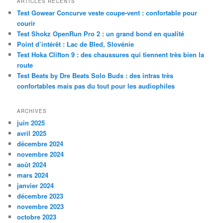
ARTICLES RÉCENTS
e
Test Gowear Concurve veste coupe-vent : confortable pour
r
courir
c
Test Shokz OpenRun Pro 2 : un grand bond en qualité
h
Point d’intérêt : Lac de Bled, Slovénie
e
Test Hoka Clifton 9 : des chaussures qui tiennent très bien la
route
Test Beats by Dre Beats Solo Buds : des intras très
confortables mais pas du tout pour les audiophiles
ARCHIVES
juin 2025
avril 2025
décembre 2024
novembre 2024
août 2024
mars 2024
janvier 2024
décembre 2023
novembre 2023
octobre 2023