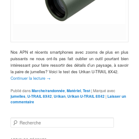
Nos APN et récents smartphones avec zooms de plus en plus
puissants ne nous ont-ils pas fait oublier un outil pourtant bien
intéressant pour faire ressortir des détails d’un paysage, à savoir
la paire de jumelles? Voici le test des Urikan U-TRAIL 8X42.
Continuer la lecture
→
Publié dans
Marche/randonnée
,
Matériel
,
Test
|
Marqué avec
jumelles
,
U-TRAIL 8X42
,
Urikan
,
Urikan U-TRAIL 8X42
|
Laisser un
commentaire
R
e
c
h