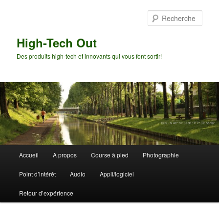
Aller
Aller
au
au
Rech
contenu
contenu
principal
secondaire
High-Tech Out
Des produits high-tech et innovants qui vous font sortir!
Menu
Accueil
A propos
Course à pied
Photographie
principal
Point d’intérêt
Audio
Appli/logiciel
Retour d’expérience